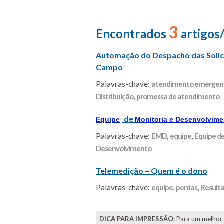
3
Encontrados
artigos
Automação do Despacho das Solic
Campo
Palavras-chave:
atendimento emergenc
Distribuição
,
promessa de atendimento
de
Equipe
Monitoria e Desenvolvime
Palavras-chave:
EMD
,
equipe
,
Equipe d
Desenvolvimento
Telemedição – Quem é o dono
Palavras-chave:
equipe
,
perdas
,
Result
DICA PARA IMPRESSÃO
: Para um melhor