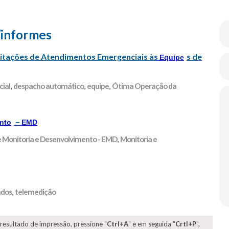
/informes
itações de Atendimentos Emergenciais às
s de
Equipe
ial
,
despacho automático
,
equipe
,
Ótima Operação da
–
nto
EMD
e Monitoria e Desenvolvimento - EMD
,
Monitoria e
ados
,
telemedição
 resultado de impressão, pressione "
Ctrl+A
" e em seguida "
Crtl+P
",