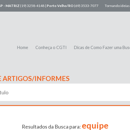
SP - MATRIZ
(19) 3258-4148 |
Porto Velho/RO
(69) 3533-7077
Tornando ideias 
Home
Conheça o CGTI
Dicas de Como Fazer uma Bus
E ARTIGOS/INFORMES
equipe
Resultados da Busca para: