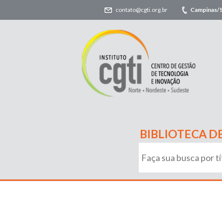
contato@cgti.org.br
Campinas/
BIBLIOTECA D