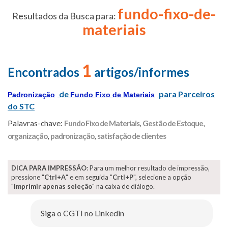
fundo-fixo-de-
Resultados da Busca para:
materiais
1
Encontrados
artigos/informes
de
para Parceiros
Padronização
Fundo Fixo de Materiais
do STC
Palavras-chave:
Fundo Fixo de Materiais
,
Gestão de Estoque
,
organização
,
padronização
,
satisfação de clientes
DICA PARA IMPRESSÃO
: Para um melhor resultado de impressão,
pressione "
Ctrl+A
" e em seguida "
Crtl+P
", selecione a opção
"
Imprimir apenas seleção
" na caixa de diálogo.
Siga o CGTI no Linkedin