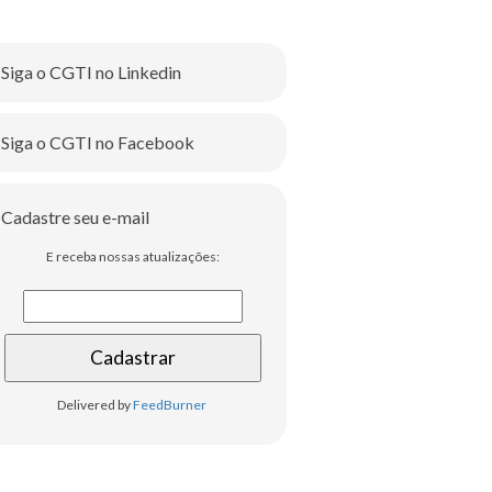
Siga o CGTI no Linkedin
Siga o CGTI no Facebook
Cadastre seu e-mail
E receba nossas atualizações:
Delivered by
FeedBurner