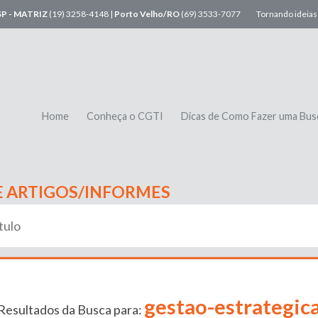
SP - MATRIZ
(19) 3258-4148 |
Porto Velho/RO
(69) 3533-7077
Tornando ideias 
Home
Conheça o CGTI
Dicas de Como Fazer uma Bus
E ARTIGOS/INFORMES
gestao-estrategic
Resultados da Busca para: