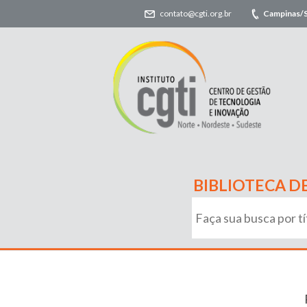
contato@cgti.org.br
Campinas/
BIBLIOTECA D