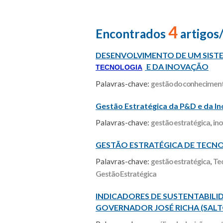
4
Encontrados
artigos
DESENVOLVIMENTO DE UM SISTE
E DA INOVAÇÃO
TECNOLOGIA
Palavras-chave:
gestão do conhecimen
Gestão Estratégica da P&D e da Ino
Palavras-chave:
gestão estratégica
,
in
GESTÃO ESTRATÉGICA DE TECNO
Palavras-chave:
gestão estratégica
,
Tec
Gestão Estratégica
INDICADORES DE SUSTENTABILI
GOVERNADOR JOSÉ RICHA (SALT