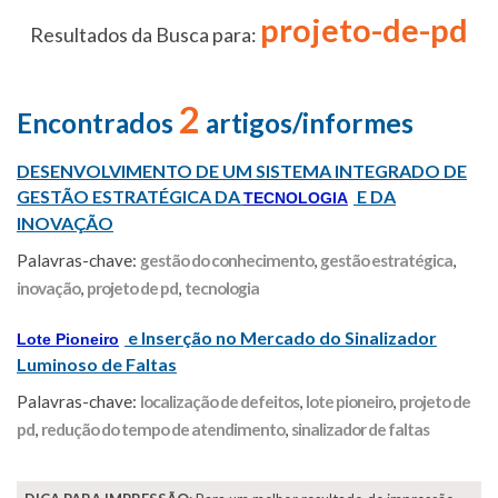
projeto-de-pd
Resultados da Busca para:
2
Encontrados
artigos/informes
DESENVOLVIMENTO DE UM SISTEMA INTEGRADO DE
GESTÃO ESTRATÉGICA DA
E DA
TECNOLOGIA
INOVAÇÃO
Palavras-chave:
gestão do conhecimento
,
gestão estratégica
,
inovação
,
projeto de pd
,
tecnologia
e Inserção no Mercado do Sinalizador
Lote Pioneiro
Luminoso de Faltas
Palavras-chave:
localização de defeitos
,
lote pioneiro
,
projeto de
pd
,
redução do tempo de atendimento
,
sinalizador de faltas