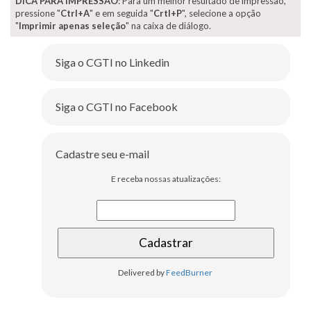
DICA PARA IMPRESSÃO
: Para um melhor resultado de impressão,
pressione "
Ctrl+A
" e em seguida "
Crtl+P
", selecione a opção
"
Imprimir apenas seleção
" na caixa de diálogo.
Siga o CGTI no Linkedin
Siga o CGTI no Facebook
Cadastre seu e-mail
E receba nossas atualizações:
Delivered by
FeedBurner