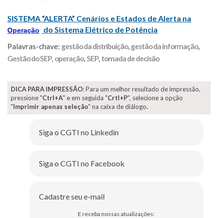
SISTEMA “ALERTA” Cenários e Estados de Alerta na
do Sistema Elétrico de Potência
Operação
Palavras-chave:
gestão da distribuição
,
gestão da informação
,
Gestão do SEP
,
operação
,
SEP
,
tomada de decisão
DICA PARA IMPRESSÃO
: Para um melhor resultado de impressão,
pressione "
Ctrl+A
" e em seguida "
Crtl+P
", selecione a opção
"
Imprimir apenas seleção
" na caixa de diálogo.
Siga o CGTI no Linkedin
Siga o CGTI no Facebook
Cadastre seu e-mail
E receba nossas atualizações: