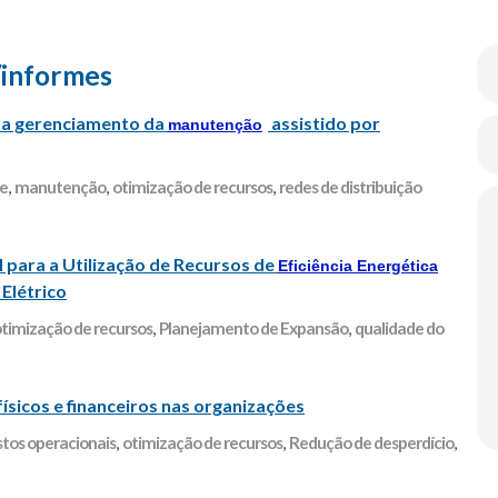
/informes
ra gerenciamento da
assistido por
manutenção
de
,
manutenção
,
otimização de recursos
,
redes de distribuição
l para a Utilização de Recursos de
Eficiência Energética
Elétrico
timização de recursos
,
Planejamento de Expansão
,
qualidade do
́sicos e financeiros nas organizações
stos operacionais
,
otimização de recursos
,
Redução de desperdício
,