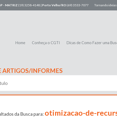
SP - MATRIZ
(19) 3258-4148 |
Porto Velho/RO
(69) 3533-7077
Tornando ideias 
Home
Conheça o CGTI
Dicas de Como Fazer uma Bus
E ARTIGOS/INFORMES
otimizacao-de-recur
ltados da Busca para: