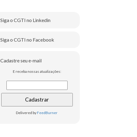
Siga o CGTI no Linkedin
Siga o CGTI no Facebook
Cadastre seu e-mail
E receba nossas atualizações:
Delivered by
FeedBurner