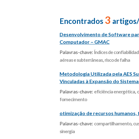
3
Encontrados
artigos
Desenvolvimento de Software pa
Computador – GMAC
Palavras-chave:
Índices de confiabilida
aéreas e subterrâneas
,
risco de falha
Metodologia Utilizada pela AES Su
Vinculadas à Expansão do Sistema 
Palavras-chave:
eficiência energética
,
o
fornecimento
otimização de recursos humanos, fi
Palavras-chave:
compartilhamento
,
cu
sinergia