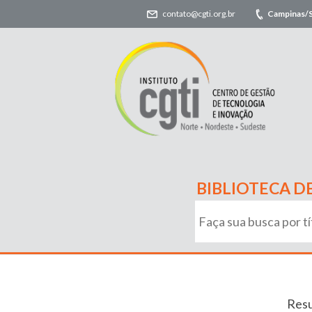
contato@cgti.org.br
Campinas/
BIBLIOTECA D
Resu