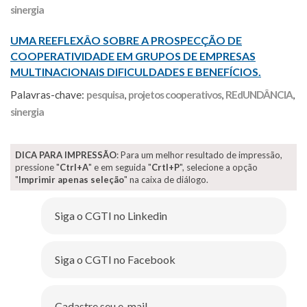
sinergia
UMA REEFLEXÂO SOBRE A PROSPECÇÃO DE
COOPERATIVIDADE EM GRUPOS DE EMPRESAS
MULTINACIONAIS DIFICULDADES E BENEFÍCIOS.
Palavras-chave:
pesquisa
,
projetos cooperativos
,
REdUNDÂNCIA
,
sinergia
DICA PARA IMPRESSÃO
: Para um melhor resultado de impressão,
pressione "
Ctrl+A
" e em seguida "
Crtl+P
", selecione a opção
"
Imprimir apenas seleção
" na caixa de diálogo.
Siga o CGTI no Linkedin
Siga o CGTI no Facebook
Cadastre seu e-mail