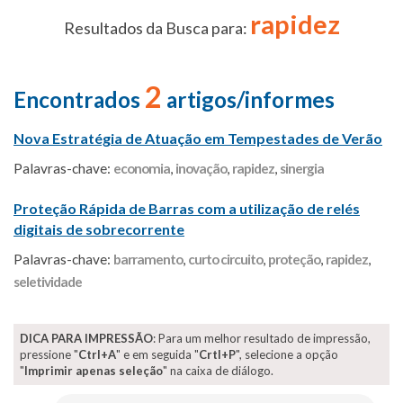
rapidez
Resultados da Busca para:
2
Encontrados
artigos/informes
Nova Estratégia de Atuação em Tempestades de Verão
Palavras-chave:
economia
,
inovação
,
rapidez
,
sinergia
Proteção Rápida de Barras com a utilização de relés
digitais de sobrecorrente
Palavras-chave:
barramento
,
curto circuito
,
proteção
,
rapidez
,
seletividade
DICA PARA IMPRESSÃO
: Para um melhor resultado de impressão,
pressione "
Ctrl+A
" e em seguida "
Crtl+P
", selecione a opção
"
Imprimir apenas seleção
" na caixa de diálogo.