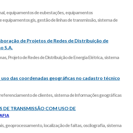
nal
,
equipamentos de eubestações
,
equipamentos
de equipamentos gis
,
gestão de linhas de transmissão
,
sistema de
oração de Projetos de Redes de Distribuição de
̃o S.A.
emas
,
Projeto de Redes de Distribuição de Energia Elétrica
,
sistema
 uso das coordenadas geográficas no cadastro técnico
eferenciamento de clientes
,
sistema de Informações geográficas
S DE TRANSMISSÃO COM USO DE
AFIA
is
,
geoprocessamento
,
localização de faltas
,
oscilografia
,
sistema