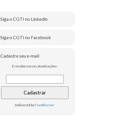
Siga o CGTI no Linkedin
Siga o CGTI no Facebook
Cadastre seu e-mail
E receba nossas atualizações:
Delivered by
FeedBurner