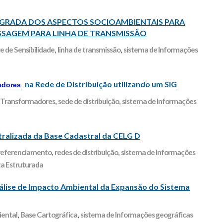
EGRADA DOS ASPECTOS SOCIOAMBIENTAIS PARA
SSAGEM PARA LINHA DE TRANSMISSÃO
ce de Sensibilidade
,
linha de transmissão
,
sistema de Informações
na Rede de Distribuição utilizando um SIG
adores
 Transformadores
,
sede de distribuição
,
sistema de Informações
ralizada da Base Cadastral da CELG D
referenciamento
,
redes de distribuição
,
sistema de Informações
a Estruturada
ise de Impacto Ambiental da Expansão do Sistema
iental
,
Base Cartográfica
,
sistema de Informações geográficas