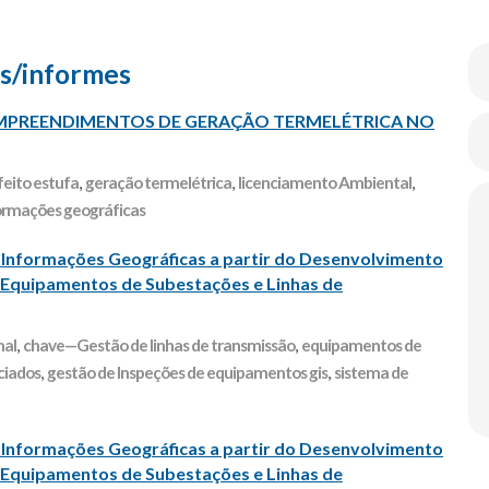
s/informes
EMPREENDIMENTOS DE GERAÇÃO TERMELÉTRICA NO
feito estufa
,
geração termelétrica
,
licenciamento Ambiental
,
ormações geográficas
nformações Geográficas a partir do Desenvolvimento
Equipamentos de Subestações e Linhas de
nal
,
chave—Gestão de linhas de transmissão
,
equipamentos de
ciados
,
gestão de Inspeções de equipamentos gis
,
sistema de
nformações Geográficas a partir do Desenvolvimento
Equipamentos de Subestações e Linhas de