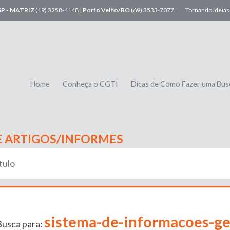
SP - MATRIZ
(19) 3258-4148 |
Porto Velho/RO
(69) 3533-7077
Tornando ideias 
Home
Conheça o CGTI
Dicas de Como Fazer uma Bus
E ARTIGOS/INFORMES
sistema-de-informacoes-ge
Busca para: