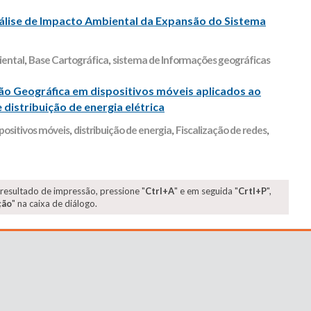
ise de Impacto Ambiental da Expansão do Sistema
iental
,
Base Cartográfica
,
sistema de Informações geográficas
̧ão Geográfica em dispositivos móveis aplicados ao
 distribuição de energia elétrica
positivos móveis
,
distribuição de energia
,
Fiscalização de redes
,
 resultado de impressão, pressione "
Ctrl+A
" e em seguida "
Crtl+P
",
ção
" na caixa de diálogo.