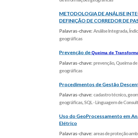
METODOLOGIA DE ANÁLISE INT
DEFINIÇÃO DE CORREDOR DE PA
Palavras-chave:
Análise Integrada
,
Índi
geográficas
Prevenção de
Queima de Transform
Palavras-chave:
prevenção
,
Queima de
geográficas
Procedimentos de Gestão Descent
Palavras-chave:
cadastro técnico
,
geor
geográficas
,
SQL - Linguagem de Consult
Uso do GeoProcessamento em Anál
Elétrico
Palavras-chave:
areas de proteção amb