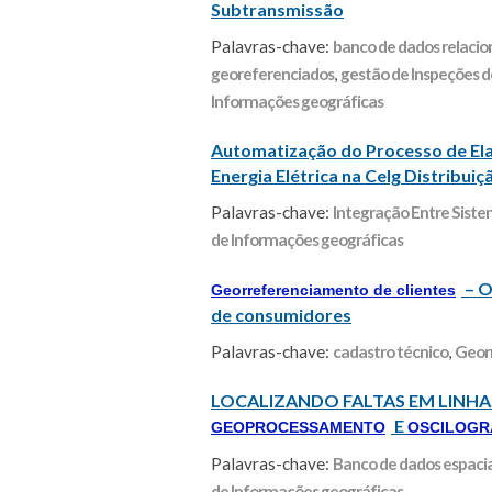
Subtransmissão
Palavras-chave:
banco de dados relacio
georeferenciados
,
gestão de Inspeções 
Informações geográficas
Automatização do Processo de Elab
Energia Elétrica na Celg Distribuiça
Palavras-chave:
Integração Entre Sist
de Informações geográficas
– O
Georreferenciamento de clientes
de consumidores
Palavras-chave:
cadastro técnico
,
Georr
LOCALIZANDO FALTAS EM LINHA
E
GEOPROCESSAMENTO
OSCILOGR
Palavras-chave:
Banco de dados espacia
de Informações geográficas