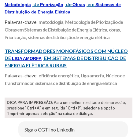
de
de
em
Metodologia
Priorização
Obras
Sistemas de
Distribuição de Energia Elétrica
Palavras-chave:
metodologia
,
Metodologia de Priorização de
Obras em Sistemas de Distribuição de Energia Elétrica
,
obras
,
Priorização
,
sistemas de distribuição de energia elétrica
TRANSFORMADORES MONOFÁSICOS COM NÚCLEO
DE
EM SISTEMAS DE DISTRIBUIÇÃO DE
LIGA AMORFA
ENERGIA ELÉTRICA RURAIS
Palavras-chave:
eficiência energética
,
Liga amorfa
,
Núcleo de
transformador
,
sistemas de distribuição de energia elétrica
DICA PARA IMPRESSÃO
: Para um melhor resultado de impressão,
pressione "
Ctrl+A
" e em seguida "
Crtl+P
", selecione a opção
"
Imprimir apenas seleção
" na caixa de diálogo.
Siga o CGTI no Linkedin