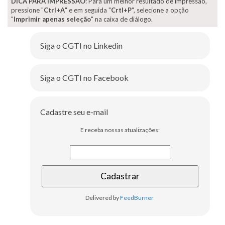
DICA PARA IMPRESSÃO
: Para um melhor resultado de impressão,
pressione "
Ctrl+A
" e em seguida "
Crtl+P
", selecione a opção
"
Imprimir apenas seleção
" na caixa de diálogo.
Siga o CGTI no Linkedin
Siga o CGTI no Facebook
Cadastre seu e-mail
E receba nossas atualizações:
Delivered by
FeedBurner