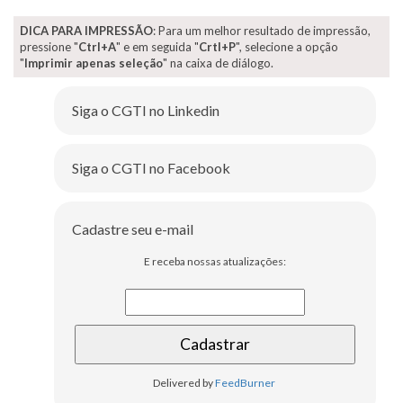
DICA PARA IMPRESSÃO
: Para um melhor resultado de impressão,
pressione "
Ctrl+A
" e em seguida "
Crtl+P
", selecione a opção
"
Imprimir apenas seleção
" na caixa de diálogo.
Siga o CGTI no Linkedin
Siga o CGTI no Facebook
Cadastre seu e-mail
E receba nossas atualizações:
Delivered by
FeedBurner