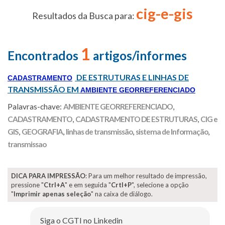
cig-e-gis
Resultados da Busca para:
1
Encontrados
artigos/informes
DE ESTRUTURAS E LINHAS DE
CADASTRAMENTO
TRANSMISSÃO EM
AMBIENTE GEORREFERENCIADO
Palavras-chave:
AMBIENTE GEORREFERENCIADO
,
CADASTRAMENTO
,
CADASTRAMENTO DE ESTRUTURAS
,
CIG e
GIS
,
GEOGRAFIA
,
linhas de transmissão
,
sistema de Informação
,
transmissao
DICA PARA IMPRESSÃO
: Para um melhor resultado de impressão,
pressione "
Ctrl+A
" e em seguida "
Crtl+P
", selecione a opção
"
Imprimir apenas seleção
" na caixa de diálogo.
Siga o CGTI no Linkedin