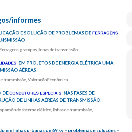
gos/informes
LICAÇÃO E SOLUÇÃO DE PROBLEMAS DE
FERRAGENS
NSMISSÃO
Ferragens
,
grampos
,
linhas de transmissão
EM PROJETOS DE ENERGIA ELÉTRICA UMA
LIDADES
MISSÃO AÉREAS
de transmissão
,
Valoração Econômica
O DE
NAS FASES DE
CONDUTORES ESPECIAIS
RUÇÃO DE LINHAS AÉREAS DE TRANSMISSÃO.
xpansão do sistema elétrico
,
linhas de transmissão
,
do em linhas urbanas de 69 kv – problemas e soluções –