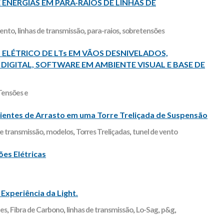
E ENERGIAS EM PÁRA-RAIOS DE LINHAS DE
mento
,
linhas de transmissão
,
para-raios
,
sobretensões
LÉTRICO DE LTs EM VÃOS DESNIVELADOS,
 DIGITAL, SOFTWARE EM AMBIENTE VISUAL E BASE DE
Tensões e
cientes de Arrasto em uma Torre Treliçada de Suspensão
de transmissão
,
modelos
,
Torres Treliçadas
,
tunel de vento
ões Elétricas
xperiência da Light.
tes
,
Fibra de Carbono
,
linhas de transmissão
,
Lo-Sag
,
p&g
,