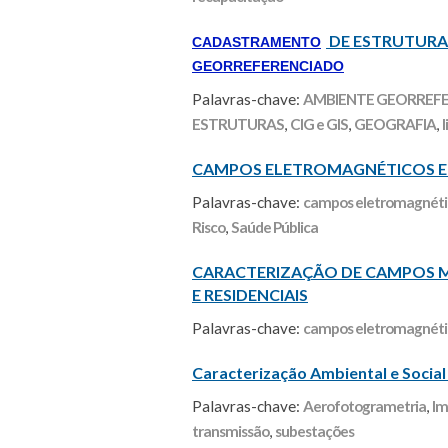
DE ESTRUTURAS
CADASTRAMENTO
GEORREFERENCIADO
Palavras-chave:
AMBIENTE GEORREF
ESTRUTURAS
,
CIG e GIS
,
GEOGRAFIA
,
CAMPOS ELETROMAGNÉTICOS E 
Palavras-chave:
campos eletromagnéti
Risco
,
Saúde Pública
CARACTERIZAÇÃO DE CAMPOS 
E RESIDENCIAIS
Palavras-chave:
campos eletromagnéti
Caracterização Ambiental e Social
Palavras-chave:
Aerofotogrametria
,
Im
transmissão
,
subestações