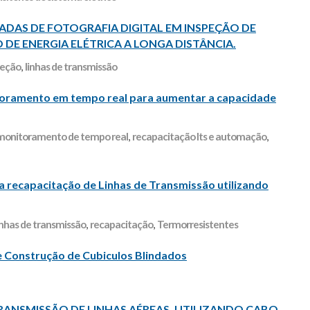
ADAS DE FOTOGRAFIA DIGITAL EM INSPEÇÃO DE
 DE ENERGIA ELÉTRICA A LONGA DISTÂNCIA.
peção
,
linhas de transmissão
toramento em tempo real para aumentar a capacidade
monitoramento de tempo real
,
recapacitação lts e automação
,
 recapacitação de Linhas de Transmissão utilizando
inhas de transmissão
,
recapacitação
,
Termorresistentes
 Construção de Cubiculos Blindados
ANSMISSÃO DE LINHAS AÉREAS, UTILIZANDO CABO