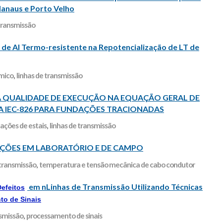
Manaus e Porto Velho
 transmissão
 de Al Termo-resistente na Repotencialização de LT de
rmico
,
linhas de transmissão
A QUALIDADE DE EXECUÇÃO NA EQUAÇÃO GERAL DE
 IEC-826 PARA FUNDAÇÕES TRACIONADAS
ações de estais
,
linhas de transmissão
IÇÕES EM LABORATÓRIO E DE CAMPO
 transmissão
,
temperatura e tensão mecânica de cabo condutor
em nLinhas de Transmissão Utilizando Técnicas
Defeitos
to de Sinais
nsmissão
,
processamento de sinais