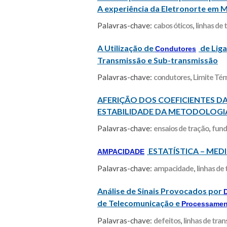
A experiência da Eletronorte em 
Palavras-chave:
cabos óticos
,
linhas de
A Utilização de
de Liga
Condutores
Transmissão e Sub-transmissão
Palavras-chave:
condutores
,
Limite Té
AFERIÇÃO DOS COEFICIENTES D
ESTABILIDADE DA METODOLOGIA
Palavras-chave:
ensaios de tração
,
fund
ESTATÍSTICA – MED
AMPACIDADE
Palavras-chave:
ampacidade
,
linhas de
Análise de Sinais Provocados por
de Telecomunicação e
Processamen
Palavras-chave:
defeitos
,
linhas de tra