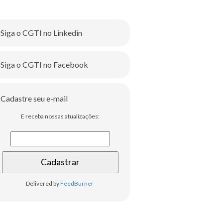
Siga o CGTI no Linkedin
Siga o CGTI no Facebook
Cadastre seu e-mail
E receba nossas atualizações:
Delivered by
FeedBurner