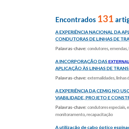
131
Encontrados
arti
A EXPERIÊNCIA NACIONAL DA AP
CONDUTORAS DE LINHAS DE TRA
Palavras-chave:
condutores
,
emendas
,
A INCORPORAÇÃO DAS
EXTERNA
APLICAÇÃO ÀS LINHAS DE TRANS
Palavras-chave:
externalidades
,
linhas 
A EXPERIÊNCIA DA CEMIG NO US
VIABILIDADE, PROJETO E CONST
Palavras-chave:
condutores especiais
,
e
monitoramento
,
recapacitação
A utilização de cabo óptico espina