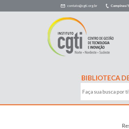
contato@cgti.org.br
Campinas/
BIBLIOTECA D
Res