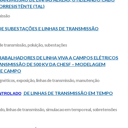
ORRESISTÊNTE (TAL)
missão
E SUBESTAÇÕES E LINHAS DE TRANSMISSÃO
 de transmissão
,
poluição
,
subestações
RABALHADORES DE LINHA VIVA A CAMPOS ELÉTRICOS
RANSMISSÃO DE 500 KV DA CHESF – MODELAGEM
DE CAMPO
gnéticos
,
exposição
,
linhas de transmissão
,
manutenção
DE LINHAS DE TRANSMISSÃO EM TEMPO
NTROLADO
ado
,
linhas de transmissão
,
simulacao em tempo real
,
sobretensões