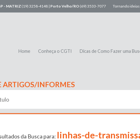
SP - MATRIZ
(19) 3258-4148 |
Porto Velho/RO
(69) 3533-7077
Tornando ideias 
Home
Conheça o CGTI
Dicas de Como Fazer uma Bus
E ARTIGOS/INFORMES
linhas-de-transmiss
ultados da Busca para: