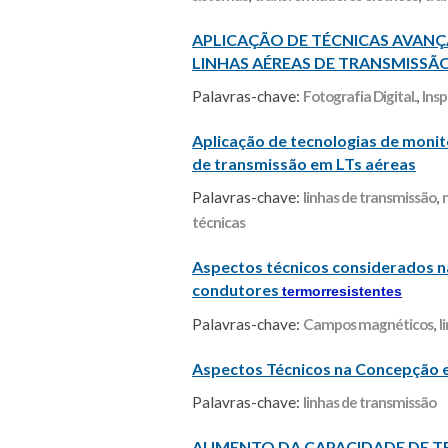
APLICAÇÃO DE TÉCNICAS AVANÇ
LINHAS AÉREAS DE TRANSMISSÃO
Palavras-chave:
Fotografia Digital.
,
Ins
Aplicação de tecnologias de moni
de transmissão em LTs aéreas
Palavras-chave:
linhas de transmissão
,
técnicas
Aspectos técnicos considerados na
condutores
termorresistentes
Palavras-chave:
Campos magnéticos
,
l
Aspectos Técnicos na Concepção e
Palavras-chave:
linhas de transmissão
AUMENTO DA CAPACIDADE DE TR