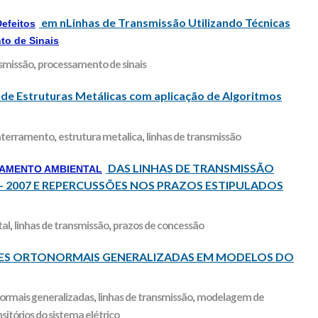
em nLinhas de Transmissão Utilizando Técnicas
Defeitos
to de Sinais
nsmissão
,
processamento de sinais
de Estruturas Metálicas com aplicação de Algoritmos
aterramento
,
estrutura metalica
,
linhas de transmissão
DAS LINHAS DE TRANSMISSÃO
IAMENTO AMBIENTAL
 – 2007 E REPERCUSSÕES NOS PRAZOS ESTIPULADOS
tal
,
linhas de transmissão
,
prazos de concessão
ÇÕES ORTONORMAIS GENERALIZADAS EM MODELOS DO
normais generalizadas
,
linhas de transmissão
,
modelagem de
sitórios do sistema elétrico