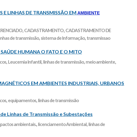
 E LINHAS DE TRANSMISSÃO EM
AMBIENTE
ERENCIADO
,
CADASTRAMENTO
,
CADASTRAMENTO DE
linhas de transmissão
,
sistema de Informação
,
transmissao
SAÚDE HUMANA O FATO E O MITO
cos
,
Leucemia Infantil
,
linhas de transmissão
,
meio ambiente
,
MAGNÉTICOS EM AMBIENTES INDUSTRIAIS, URBANOS
cos
,
equipamentos
,
linhas de transmissão
 de Linhas de Transmissão e Subestações
pactos ambientais.
,
licenciamento Ambiental
,
linhas de