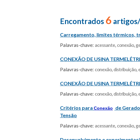
6
Encontrados
artigos
Carregamento, limites térmicos, 
Palavras-chave:
acessante
,
conexão
,
ge
CONEXÃO DE USINA TERMELÉTRIC
Palavras-chave:
conexão
,
distribuição
,
CONEXÃO DE USINA TERMELÉTRIC
Palavras-chave:
conexão
,
distribuição
,
Critérios para
de Gerador
Conexão
Tensão
Palavras-chave:
acessante
,
conexão
,
ge
Desenvolvimento e experimentaçã