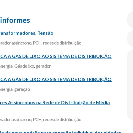
/informes
transformadores. Tensão
rador assincrono
,
PCH
,
redes de distribuição
A A GÁS DE LIXO AO SISTEMA DE DISTRIBUIÇÃO
energia
,
Gás de lixo
,
gerador
A A GÁS DE LIXO AO SISTEMA DE DISTRIBUIÇÃO
energia
,
geração
es Assíncronos na Rede de Distribuição de Média
rador assincrono
,
PCH
,
redes de distribuição
o de novo padrão para conexão individual de unidades