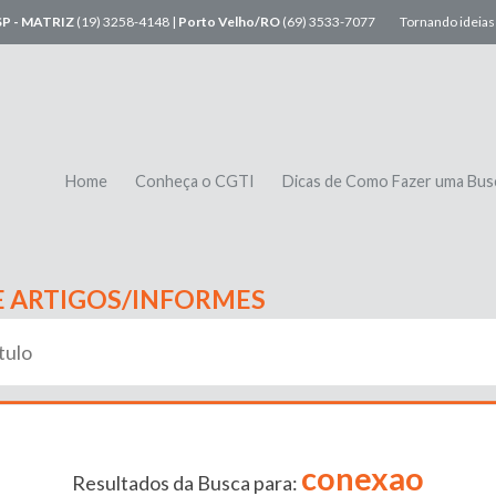
SP - MATRIZ
(19) 3258-4148 |
Porto Velho/RO
(69) 3533-7077
Tornando ideias 
Home
Conheça o CGTI
Dicas de Como Fazer uma Bus
E ARTIGOS/INFORMES
conexao
Resultados da Busca para: