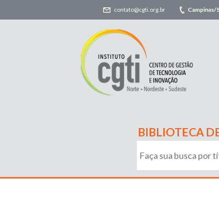
contato@cgti.org.br
Campinas/
BIBLIOTECA D