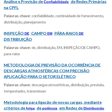
Análise e Previsão de
de Redes Primárias
Confiabilidade
na CPFL
Palavras-chave:
confiabilidade
,
continuidade de fornecimento
,
distribuição
,
planejamento
INSPEÇÃO
CAMPO
PÁRA-RAIOS
DE
EM
DE
DISTRIBUIÇÃO
Palavras-chave:
de
,
distribuição
,
EM
,
INSPEÇÃO DE CAMPO
,
para-raios
METODOLOGIA DE PREVISÃO DA OCORRÊNCIA DE
DESCARGAS ATMOSFÉRICAS COM PRECISÃO
APLICAÇÃO PARA O SETOR ELÉTRICO
Palavras-chave:
descargas atmosféricas
,
distribuição
,
previsão
,
tempestades
,
transmissao
Metodologia para ligação de novas cargas, mediante
critérios de
de
em Redes de
folga
potência
Distribuição