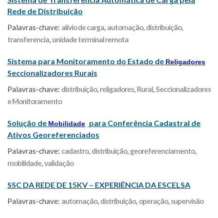
Rede de Distribuição
Palavras-chave:
alívio de carga
,
automação
,
distribuição
,
transferencia
,
unidade terminal remota
Sistema para Monitoramento do Estado de
Religadores
Seccionalizadores Rurais
Palavras-chave:
distribuição
,
religadores
,
Rural
,
Seccionalizadores
e Monitoramento
Solução de
para Conferência Cadastral de
Mobilidade
Ativos Georeferenciados
Palavras-chave:
cadastro
,
distribuição
,
georeferenciamento
,
mobilidade
,
validação
SSC DA REDE DE 15KV – EXPERIÊNCIA DA ESCELSA
Palavras-chave:
automação
,
distribuição
,
operação
,
supervisão