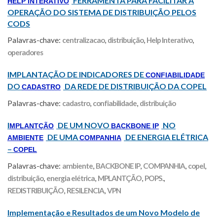
FERRAMENTA PARA FACILITAR A
HELP INTERATIVO
OPERAÇÃO DO SISTEMA DE DISTRIBUIÇÃO PELOS
CODS
Palavras-chave:
centralizacao
,
distribuição
,
Help Interativo
,
operadores
IMPLANTAÇÃO DE INDICADORES DE
CONFIABILIDADE
DO
DA REDE DE DISTRIBUIÇÃO DA COPEL
CADASTRO
Palavras-chave:
cadastro
,
confiabilidade
,
distribuição
I
DE UM NOVO
NO
MPLANTÇÃO
BACKBONE IP
DE UMA
DE ENERGIA ELÉTRICA
AMBIENTE
COMPANHIA
–
COPEL
Palavras-chave:
ambiente
,
BACKBONE IP
,
COMPANHIA
,
copel
,
distribuição
,
energia elétrica
,
MPLANTÇÃO
,
POPS.
,
REDISTRIBUIÇÃO
,
RESILENCIA
,
VPN
Implementação e Resultados de um Novo Modelo de