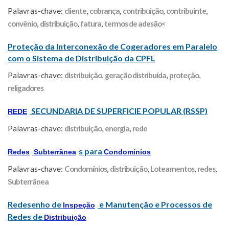
Palavras-chave:
cliente
,
cobrança
,
contribuição
,
contribuinte
,
convênio
,
distribuição
,
fatura
,
termos de adesão<
Proteção da Interconexão de Cogeradores em Paralelo
com o Sistema de Distribuição da CPFL
Palavras-chave:
distribuição
,
geração distribuída
,
proteção
,
religadores
SECUNDARIA DE SUPERFICIE POPULAR (RSSP)
REDE
Palavras-chave:
distribuição
,
energia
,
rede
s para
Redes
Subterrânea
Condomínios
Palavras-chave:
Condomínios
,
distribuição
,
Loteamentos
,
redes
,
Subterrânea
Redesenho de
e Manutenção e Processos de
Inspeção
Redes de
Distribuição