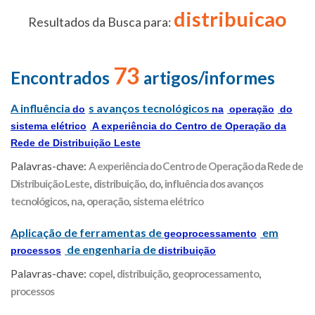
distribuicao
Resultados da Busca para:
73
Encontrados
artigos/informes
A influência
s avanços tecnológicos
do
na
operação
do
sistema elétrico
A experiência do Centro de Operação da
Rede de Distribuição Leste
Palavras-chave:
A experiência do Centro de Operação da Rede de
Distribuição Leste
,
distribuição
,
do
,
influência dos avanços
tecnológicos
,
na
,
operação
,
sistema elétrico
Aplicação de ferramentas de
em
geoprocessamento
de engenharia de
processos
distribuição
Palavras-chave:
copel
,
distribuição
,
geoprocessamento
,
processos