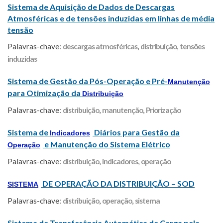
Sistema de Aquisição de Dados de Descargas
Atmosféricas e de tensões induzidas em linhas de média
tensão
Palavras-chave:
descargas atmosféricas
,
distribuição
,
tensões
induzidas
Sistema de Gestão da Pós-Operação e Pré-
Manutenção
para Otimização da
Distribuição
Palavras-chave:
distribuição
,
manutenção
,
Priorização
Sistema de
Diários para Gestão da
Indicadores
e Manutenção do Sistema Elétrico
Operação
Palavras-chave:
distribuição
,
indicadores
,
operação
DE OPERAÇÃO DA DISTRIBUIÇÃO – SOD
SISTEMA
Palavras-chave:
distribuição
,
operação
,
sistema
Sistema de Transferência Automática de Carga pela