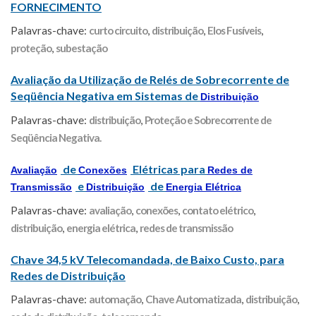
FORNECIMENTO
Palavras-chave:
curto circuito
,
distribuição
,
Elos Fusíveis
,
proteção
,
subestação
Avaliação da Utilização de Relés de Sobrecorrente de
Seqüência Negativa em Sistemas de
Distribuição
Palavras-chave:
distribuição
,
Proteção e Sobrecorrente de
Seqüência Negativa.
de
Elétricas para
Avaliação
Conexões
Redes de
e
de
Transmissão
Distribuição
Energia Elétrica
Palavras-chave:
avaliação
,
conexões
,
contato elétrico
,
distribuição
,
energia elétrica
,
redes de transmissão
Chave 34,5 kV Telecomandada, de Baixo Custo, para
Redes de Distribuição
Palavras-chave:
automação
,
Chave Automatizada
,
distribuição
,