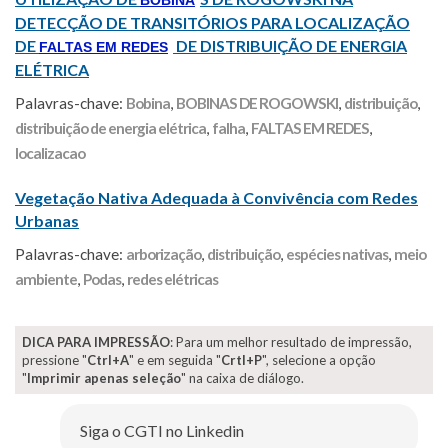
BOBINA
DETECÇÃO DE TRANSITÓRIOS PARA LOCALIZAÇÃO
DE
DE DISTRIBUIÇÃO DE ENERGIA
FALTAS EM REDES
ELÉTRICA
Palavras-chave:
Bobina
,
BOBINAS DE ROGOWSKI
,
distribuição
,
distribuição de energia elétrica
,
falha
,
FALTAS EM REDES
,
localizacao
Vegetação Nativa Adequada à Convivência com Redes
Urbanas
Palavras-chave:
arborização
,
distribuição
,
espécies nativas
,
meio
ambiente
,
Podas
,
redes elétricas
DICA PARA IMPRESSÃO
: Para um melhor resultado de impressão,
pressione "
Ctrl+A
" e em seguida "
Crtl+P
", selecione a opção
"
Imprimir apenas seleção
" na caixa de diálogo.
Siga o CGTI no Linkedin