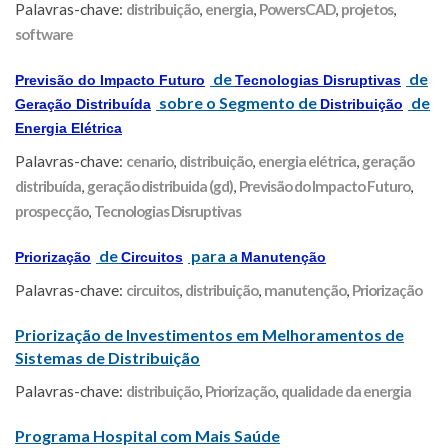
Palavras-chave:
distribuição
,
energia
,
PowersCAD
,
projetos
,
software
de
de
Previsão do Impacto Futuro
Tecnologias Disruptivas
sobre o Segmento de
de
Geração Distribuída
Distribuição
Energia Elétrica
Palavras-chave:
cenario
,
distribuição
,
energia elétrica
,
geração
distribuída
,
geração distribuida (gd)
,
Previsão do Impacto Futuro
,
prospecção
,
Tecnologias Disruptivas
de
para a
Priorização
Circuitos
Manutenção
Palavras-chave:
circuitos
,
distribuição
,
manutenção
,
Priorização
Priorização de Investimentos em Melhoramentos de
Sistemas de Distribuição
Palavras-chave:
distribuição
,
Priorização
,
qualidade da energia
Programa Hospital com Mais Saúde