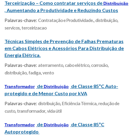
Terceirização – Como contratar serviços de
Distribuição
, Aumentando a Produtividade e Reduzindo Custos
Palavras-chave:
Contratação e Produtividade.
,
distribuição
,
servicos
,
terceirizacao
Técnicas Simples de Prevenção de Falhas Prematuras
em Cabos Elétricos e Acessórios Para Distribuição de
Energia Elétrica.
Palavras-chave:
aterramento
,
cabo elétrico
,
corrosão
,
distribuição
,
fadiga
,
vento
de
de Classe 85ºC Auto-
Transformador
Distribuição
protegido e de Menor Custo por kVA
Palavras-chave:
distribuição
,
Eficiência Térmica
,
redução de
custo
,
transformador
,
vida útil
de
de Classe 85ºC
Transformador
Distribuição
Autoprotegido