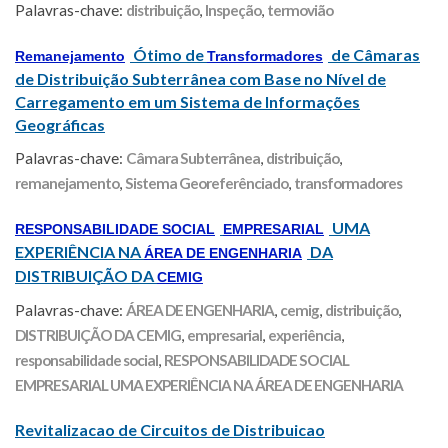
Palavras-chave:
distribuição
,
Inspeção
,
termovião
Ótimo de
de Câmaras
Remanejamento
Transformadores
de Distribuição Subterrânea com Base no Nível de
Carregamento em um Sistema de Informações
Geográficas
Palavras-chave:
Câmara Subterrânea
,
distribuição
,
remanejamento
,
Sistema Georeferênciado
,
transformadores
UMA
RESPONSABILIDADE SOCIAL
EMPRESARIAL
EXPERIÊNCIA NA
DA
ÁREA DE ENGENHARIA
DISTRIBUIÇÃO DA
CEMIG
Palavras-chave:
ÁREA DE ENGENHARIA
,
cemig
,
distribuição
,
DISTRIBUIÇÃO DA CEMIG
,
empresarial
,
experiência
,
responsabilidade social
,
RESPONSABILIDADE SOCIAL
EMPRESARIAL UMA EXPERIÊNCIA NA ÁREA DE ENGENHARIA
Revitalizacao de Circuitos de Distribuicao