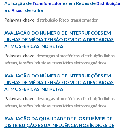
Aplicação de
es em Redes de
Transformador
Distribuição
e o
de Falha
Risco
Palavras-chave:
distribuição
,
Risco
,
transformador
AVALIAÇÃO DO NÚMERO DE INTERRUPÇÕES EM
LINHAS DE MÉDIA TENSÃO DEVIDO A DESCARGAS
ATMOSFÉRICAS INDIRETAS
Palavras-chave:
descargas atmosféricas
,
distribuição
,
linhas
aéreas
,
tensões induzidas
,
transitórios eletromagnéticos
AVALIAÇÃO DO NÚMERO DE INTERRUPÇÕES EM
LINHAS DE MÉDIA TENSÃO DEVIDO A DESCARGAS
ATMOSFÉRICAS INDIRETAS
Palavras-chave:
descargas atmosféricas
,
distribuição
,
linhas
aéreas
,
tensões induzidas
,
transitórios eletromagnéticos
AVALIAÇÃO DA QUALIDADE DE ELOS FUSÍVEIS DE
DISTRIBUIÇÃO E SUA INFLUÊNCIA NOS ÍNDICES DE