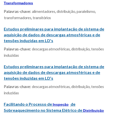
Transformadores
Palavras-chave:
alimentadores
,
distribuição
,
paralelismo
,
transformadores
,
transitórios
Estudos preliminares para implantação de sistema de
aquisição de dados de descargas atmosféricas e de
tensões induzidas em LD’s
Palavras-chave:
descargas atmosféricas
,
distribuição
,
tensões
induzidas
Estudos preliminares para implantação de sistema de
aquisição de dados de descargas atmosféricas e de
tensões induzidas em LD’s
Palavras-chave:
descargas atmosféricas
,
distribuição
,
tensões
induzidas
Facilitando o Processo de
de
Inspeção
Sobreaquecimento no Sistema Elétrico de
Distribuição