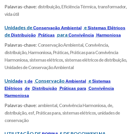
Palavras-chave:
distribuição
,
Eficiência Térmica
,
transformador
,
vida útil
Unidades de
e
Conservação Ambiental
Sistemas Elétricos
de
para
Distribuição
Práticas
Convivência
Harmoniosa
Palavras-chave:
Conservação Ambiental
,
Convivência
,
distribuição
,
Harmoniosa
,
Práticas
,
Práticas para Convivência
Harmoniosa
,
sistemas elétricos
,
sistemas elétricos de distribuição
,
Unidades de Conservação Ambiental
Unida
s
Conservação
e
de
de
Ambiental
Sistemas
Elétricos
de
Distribuição
Práticas para
Convivência
Harmoniosa
Palavras-chave:
ambiental
,
Convivência Harmoniosa
,
de
,
distribuição
,
esf
,
Práticas para
,
sistemas elétricos
,
unidades de
conservação
UTILIZAÇÃO DE
S DE ROGOWSKI NA