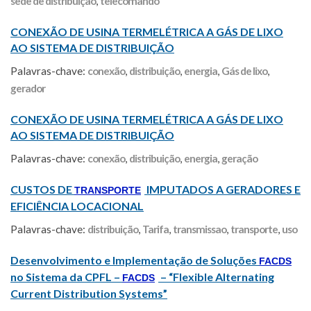
sede de distribuição
,
telecomando
CONEXÃO DE USINA TERMELÉTRICA A GÁS DE LIXO
AO SISTEMA DE DISTRIBUIÇÃO
Palavras-chave:
conexão
,
distribuição
,
energia
,
Gás de lixo
,
gerador
CONEXÃO DE USINA TERMELÉTRICA A GÁS DE LIXO
AO SISTEMA DE DISTRIBUIÇÃO
Palavras-chave:
conexão
,
distribuição
,
energia
,
geração
CUSTOS DE
IMPUTADOS A GERADORES E
TRANSPORTE
EFICIÊNCIA LOCACIONAL
Palavras-chave:
distribuição
,
Tarifa
,
transmissao
,
transporte
,
uso
Desenvolvimento e Implementação de Soluções
FACDS
no Sistema da CPFL –
– “Flexible Alternating
FACDS
Current Distribution Systems”