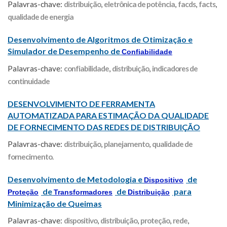
Palavras-chave:
distribuição
,
eletrônica de potência
,
facds
,
facts
,
qualidade de energia
Desenvolvimento de Algoritmos de Otimização e
Simulador de Desempenho de
Confiabilidade
Palavras-chave:
confiabilidade
,
distribuição
,
indicadores de
continuidade
DESENVOLVIMENTO DE FERRAMENTA
AUTOMATIZADA PARA ESTIMAÇÃO DA QUALIDADE
DE FORNECIMENTO DAS REDES DE DISTRIBUIÇÃO
Palavras-chave:
distribuição
,
planejamento
,
qualidade de
fornecimento.
Desenvolvimento de Metodologia e
de
Dispositivo
de
de
para
Proteção
Transformadores
Distribuição
Minimização de Queimas
Palavras-chave:
dispositivo
,
distribuição
,
proteção
,
rede
,