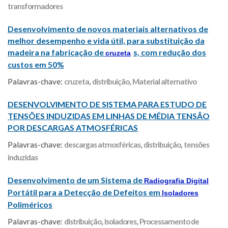
transformadores
Desenvolvimento de novos materiais alternativos de
melhor desempenho e vida útil, para substituição da
madeira na fabricação de
s, com redução dos
cruzeta
custos em 50%
Palavras-chave:
cruzeta
,
distribuição
,
Material alternativo
DESENVOLVIMENTO DE SISTEMA PARA ESTUDO DE
TENSÕES INDUZIDAS EM LINHAS DE MÉDIA TENSÃO
POR DESCARGAS ATMOSFÉRICAS
Palavras-chave:
descargas atmosféricas
,
distribuição
,
tensões
induzidas
Desenvolvimento de um Sistema de
Radiografia Digital
Portátil para a Detecção de Defeitos em
Isoladores
Poliméricos
Palavras-chave:
distribuição
,
Isoladores
,
Processamento de