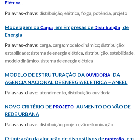
.
Elétrica
Palavras-chave:
distribuição
,
elétrica
,
folga
,
potência
,
projeto
Modelagem da
em Empresas de
de
Carga
Distribuição
Energia
Palavras-chave:
carga
,
carga; modelo dinâmico; distribuição;
estabilidade; sistema de energia elétrica
,
distribuição
,
estabilidade
,
modelo dinâmico
,
sistema de energia elétrica
MODELO DE ESTRUTURAÇÃO DA
DA
OUVIDORIA
AGÊNCIA NACIONAL DE ENERGIA ELÉTRICA – ANEEL
Palavras-chave:
atendimento
,
distribuição
,
ouvidoria
NOVO CRITÉRIO DE
AUMENTO DO VÃO DE
PROJETO
REDE URBANA
Palavras-chave:
distribuição
,
projeto
,
vão e iluminação
Otimização da alocação de dispositivos de
em
proteção