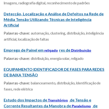
Imagens
,
radiografia digital
,
reconhecimento de padrões
Detecção, Localização e Análise de Defeitos na Rede de
Média Tensão Utilizando Técnicas de Inteligência
Artificial
Palavras-chave:
automação
,
clustering
,
distribuição
,
inteligência
artificial
,
localização de faltas
Emprego de Painel em
res de
religado
Distribuição
Palavras-chave:
distribuição
,
energia solar
,
religado
EQUIPAMENTO IDENTIFICADOR DE FASES PARA REDES
DE BAIXA TENSÃO
Palavras-chave:
balanceamento
,
distribuição
,
Identificação de
fases
,
rede elétrica
Estudo dos Impactos de
de Tensão e
Transitórios
Corrente Resultantes da Manobra de
de
Paralelismo