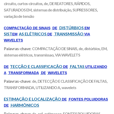
circuito
,
curtos-circuitos
,
de
,
DE REATORES
,
RÁPIDOS
,
SATURADOS EM
,
sistemas de distribuição
,
SUPRESSORES
,
variação de tensão
DISTÚRBIOS
COMPACTAÇÃO DE SINAIS
DE
EM
SIST
AS ELÉTRICOS
TRANSMISSÃO
EM
DE
VIA
WAVELETS
Palavras-chave:
COMPACTAÇÃO DE SINAIS
,
de
,
distúrbios
,
EM
,
sistemas elétricos
,
transmissao
,
VIA WAVELETS
TECÇÃO E CLASSIFICAÇÃO
FALTAS
DE
DE
UTILIZANDO
A
TRANSFORMADA
DE
WAVELETS
Palavras-chave:
de
,
DETECÇÃO E CLASSIFICAÇÃO DE FALTAS
,
TRANSFORMADA
,
UTILIZANDO A
,
wavelets
ESTIMAÇÃO E LOCALIZAÇÃO
DE
FONTES POLUIDORAS
HARMÔNICOS
DE
Palavras-chave:
de
,
esf
,
estimacao
,
FONTES POLUIDORAS
,