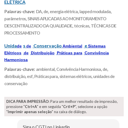
ELÉTRICA
Palavras-chave:
DA
,
de
,
energia elétrica
,
lapped modulada
,
parâmetros
,
SINAIS APLICADAS AO MONITORAMENTO
DESCENTRALIZADO DA QUALIDADE
,
técnicas
,
TÉCNICAS DE
PROCESSAMENTO
Unida
s
Conservação
e
de
de
Ambiental
Sistemas
Elétricos
de
Distribuição
Práticas para
Convivência
Harmoniosa
Palavras-chave:
ambiental
,
Convivência Harmoniosa
,
de
,
distribuição
,
esf
,
Práticas para
,
sistemas elétricos
,
unidades de
conservação
DICA PARA IMPRESSÃO
: Para um melhor resultado de impressão,
pressione "
Ctrl+A
" e em seguida "
Crtl+P
", selecione a opção
"
Imprimir apenas seleção
" na caixa de diálogo.
Siga o CGTI no Linkedin