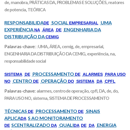
de
,
manobra
,
PRÁTICAS DA
,
PROBLEMAS E SOLUÇÕES
,
reatores
de potencia
,
TEÓRICA
RESPONSABILIDA
SOCIAL
UMA
DE
EMPRESARIAL
EXPERIÊNCIA
ENGENHARIA DA
NA
ÁREA
DE
DISTRIBUIÇÃO DA
CEMIG
Palavras-chave:
: UMA
,
ÁREA
,
cemig
,
de
,
empresarial
,
ENGENHARIA DA DISTRIBUIÇÃO DA CEMIG
,
experiência
,
na
,
responsabilidade social
PROCESSAMENTO
SISTEMA
DE
DE
ALARMES
PARA USO
CENTRO
OPERAÇÃO
NO
DE
DO
SISTEMA
DA
CPFL
Palavras-chave:
alarmes
,
centro de operação
,
cpfl
,
DA
,
de
,
do
,
PARA USO NO
,
sistema
,
SISTEMA DE PROCESSAMENTO
TÉCNICAS
PROCESSAMENTO
SINAIS
DE
DE
APLICA
S AO MONITORAMENTO
DA
SCENTRALIZADO
QUALI
ENERGIA
DE
DA
DA
DE
DA