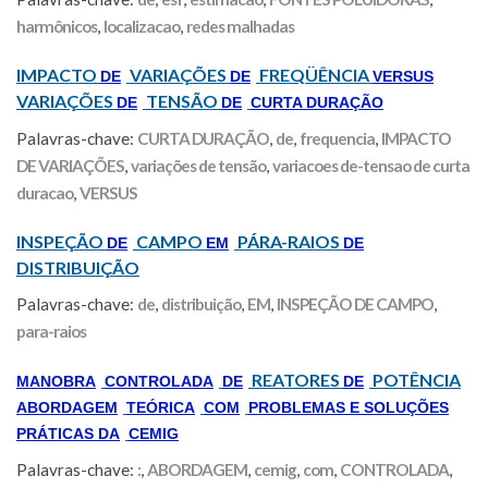
harmônicos
,
localizacao
,
redes malhadas
IMPACTO
VARIAÇÕES
FREQÜÊNCIA
DE
DE
VERSUS
VARIAÇÕES
TENSÃO
DE
DE
CURTA DURAÇÃO
Palavras-chave:
CURTA DURAÇÃO
,
de
,
frequencia
,
IMPACTO
DE VARIAÇÕES
,
variações de tensão
,
variacoes de-tensao de curta
duracao
,
VERSUS
INSPEÇÃO
CAMPO
PÁRA-RAIOS
DE
EM
DE
DISTRIBUIÇÃO
Palavras-chave:
de
,
distribuição
,
EM
,
INSPEÇÃO DE CAMPO
,
para-raios
REATORES
POTÊNCIA
MANOBRA
CONTROLADA
DE
DE
ABORDAGEM
TEÓRICA
COM
PROBLEMAS E SOLUÇÕES
PRÁTICAS DA
CEMIG
Palavras-chave:
:
,
ABORDAGEM
,
cemig
,
com
,
CONTROLADA
,