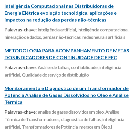
Inteligência Computacional nas Distribuidoras de
Energia Elétrica evolução tecnológica, aplicações e
impactos na redução das perdas não-técnicas
Palavras-chave:
inteligência artificial
,
Inteligência computacional
,
nineração de dados
,
perdas não-técnicas
,
redes neurais artificiais
METODOLOGIA PARA ACOMPANHAMENTO DE METAS
DOS INDICADORES DE CONTINUIDADE DEC E FEC
Palavras-chave:
Análise de falhas
,
confiabilidade
,
inteligência
artificial
,
Qualidade do serviço de distribuição
Monitoramento e Diagnóstico de um Transformador de
Potência Análise de Gases Dissolvidos no Óleo e Análise
Térmica
Palavras-chave:
analise de gases dissolvidos em oleo
,
Análise
Térmica de Transformadores
,
diagnóstico de falhas
,
inteligência
artificial
,
Transformadores de Potência Imersos em Óleo. I