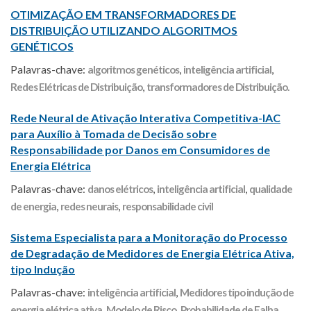
OTIMIZAÇÃO EM TRANSFORMADORES DE
DISTRIBUIÇÃO UTILIZANDO ALGORITMOS
GENÉTICOS
Palavras-chave:
algoritmos genéticos
,
inteligência artificial
,
Redes Elétricas de Distribuição
,
transformadores de Distribuição.
Rede Neural de Ativação Interativa Competitiva-IAC
para Auxílio à Tomada de Decisão sobre
Responsabilidade por Danos em Consumidores de
Energia Elétrica
Palavras-chave:
danos elétricos
,
inteligência artificial
,
qualidade
de energia
,
redes neurais
,
responsabilidade civil
Sistema Especialista para a Monitoração do Processo
de Degradação de Medidores de Energia Elétrica Ativa,
tipo Indução
Palavras-chave:
inteligência artificial
,
Medidores tipo indução de
energia elétrica ativa
,
Modelo de Risco
,
Probabilidade de Falha
,