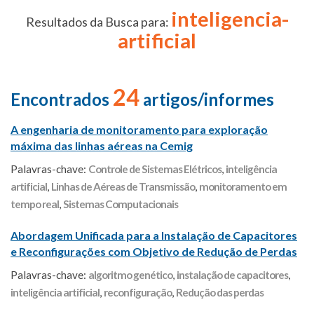
inteligencia-
Resultados da Busca para:
artificial
24
Encontrados
artigos/informes
A engenharia de monitoramento para exploração
máxima das linhas aéreas na Cemig
Palavras-chave:
Controle de Sistemas Elétricos
,
inteligência
artificial
,
Linhas de Aéreas de Transmissão
,
monitoramento em
tempo real
,
Sistemas Computacionais
Abordagem Unificada para a Instalação de Capacitores
e Reconfigurações com Objetivo de Redução de Perdas
Palavras-chave:
algoritmo genético
,
instalação de capacitores
,
inteligência artificial
,
reconfiguração
,
Redução das perdas