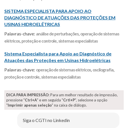
SISTEMA ESPECIALISTA PARA APOIO AO
DIAGNÓSTICO DE ATUAÇÕES DAS PROTEÇÕES EM
USINAS HIDROELÉTRICAS
Palavras-chave:
análise de perturbações
,
operação de sistemas
elétricos
,
proteção e controle
,
sistemas especialistas
Sistema Especialista para Apoio ao Diagnóstico de
Atuações das Proteções em Usinas Hidroelétricas
Palavras-chave:
operação de sistemas elétricos
,
oscilografia
,
proteção e controle
,
sistemas especialistas
DICA PARA IMPRESSÃO
: Para um melhor resultado de impressão,
pressione "
Ctrl+A
" e em seguida "
Crtl+P
", selecione a opção
"
Imprimir apenas seleção
" na caixa de diálogo.
Siga o CGTI no Linkedin