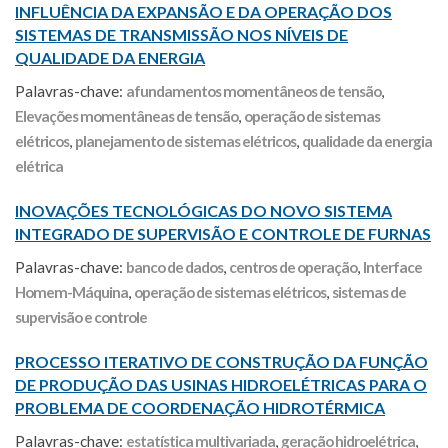
INFLUÊNCIA DA EXPANSÃO E DA OPERAÇÃO DOS
SISTEMAS DE TRANSMISSÃO NOS NÍVEIS DE
QUALIDADE DA ENERGIA
Palavras-chave:
afundamentos momentâneos de tensão
,
Elevações momentâneas de tensão
,
operação de sistemas
elétricos
,
planejamento de sistemas elétricos
,
qualidade da energia
elétrica
INOVAÇÕES TECNOLÓGICAS DO NOVO SISTEMA
INTEGRADO DE SUPERVISÃO E CONTROLE DE FURNAS
Palavras-chave:
banco de dados
,
centros de operação
,
Interface
Homem-Máquina
,
operação de sistemas elétricos
,
sistemas de
supervisão e controle
PROCESSO ITERATIVO DE CONSTRUÇÃO DA FUNÇÃO
DE PRODUÇÃO DAS USINAS HIDROELÉTRICAS PARA O
PROBLEMA DE COORDENAÇÃO HIDROTÉRMICA
Palavras-chave:
estatística multivariada
,
geração hidroelétrica
,