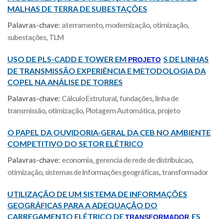
MALHAS DE TERRA DE SUBESTAÇÕES
Palavras-chave:
aterramento
,
modernização
,
otimização
,
subestações
,
TLM
USO DE PLS-CADD E TOWER EM
S DE LINHAS
PROJETO
DE TRANSMISSÃO EXPERIÊNCIA E METODOLOGIA DA
COPEL NA ANÁLISE DE TORRES
Palavras-chave:
Cálculo Estrutural
,
fundações
,
linha de
transmissão
,
otimização
,
Plotagem Automática
,
projeto
O PAPEL DA OUVIDORIA-GERAL DA CEB NO AMBIENTE
COMPETITIVO DO SETOR ELÉTRICO
Palavras-chave:
economia
,
gerencia de rede de distribuicao
,
otimização
,
sistemas de Informações geográficas
,
transformador
UTILIZAÇÃO DE UM SISTEMA DE INFORMAÇÕES
GEOGRÁFICAS PARA A ADEQUAÇÃO DO
CARREGAMENTO ELÉTRICO DE
ES
TRANSFORMADOR