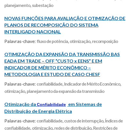
planejamento
,
subestação
NOVAS FUNÇÕES PARA AVALIAÇÃO E OTIMIZAÇÃO DE
PLANOS DE RECOMPOSIÇÃO DO SISTEMA
INTERLIGADO NACIONAL
Palavras-chave:
fluxo de potência
,
otimização
,
recomposição
OTIMIZAÇÃO DA EXPANSÃO DA TRANSMISSÃO BAS
EADA EM TRADE – OFF “CUSTO x EENS” E EM
INDICADOR DE MÉRITO ECONÔMICO –
METODOLOGIA E ESTUDO DE CASO CHESF
Palavras-chave:
confiabilidade
,
Indicador de Mérito Econômico
,
otimização
,
planejamento da expansão da transmissão
Otimização da
em Sistemas de
Confiabilidade
Distribuição de Energia Elétrica
Palavras-chave:
confiabilidade
,
custos de interrupção
,
Índices de
confiabilidade
,
otimização
,
redes de distribuição
,
Restrições de