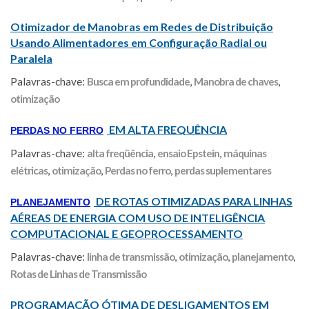
Otimizador de Manobras em Redes de Distribuição
Usando Alimentadores em Configuração Radial ou
Paralela
Palavras-chave:
Busca em profundidade
,
Manobra de chaves
,
otimização
EM ALTA FREQUÊNCIA
PERDAS NO FERRO
Palavras-chave:
alta freqüência
,
ensaio Epstein
,
máquinas
elétricas
,
otimização
,
Perdas no ferro
,
perdas suplementares
DE ROTAS OTIMIZADAS PARA LINHAS
PLANEJAMENTO
AÉREAS DE ENERGIA COM USO DE INTELIGÊNCIA
COMPUTACIONAL E GEOPROCESSAMENTO
Palavras-chave:
linha de transmissão
,
otimização
,
planejamento
,
Rotas de Linhas de Transmissão
PROGRAMAÇÃO ÓTIMA DE DESLIGAMENTOS EM