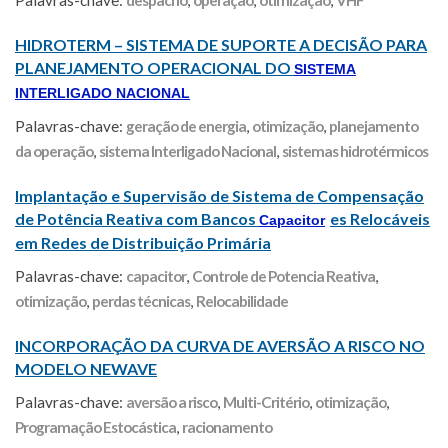
Palavras-chave:
despacho
,
operação
,
otimização
,
VHF
HIDROTERM – SISTEMA DE SUPORTE A DECISÃO PARA
PLANEJAMENTO OPERACIONAL DO
SISTEMA
INTERLIGADO NACIONAL
Palavras-chave:
geração de energia
,
otimização
,
planejamento
da operação
,
sistema Interligado Nacional
,
sistemas hidrotérmicos
Implantação e Supervisão de Sistema de Compensação
de Potência Reativa com Bancos
es Relocáveis
Capacitor
em Redes de Distribuição Primária
Palavras-chave:
capacitor
,
Controle de Potencia Reativa
,
otimização
,
perdas técnicas
,
Relocabilidade
INCORPORAÇÃO DA CURVA DE AVERSÃO A RISCO NO
MODELO NEWAVE
Palavras-chave:
aversão a risco
,
Multi-Critério
,
otimização
,
Programação Estocástica
,
racionamento