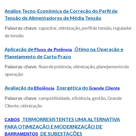
Análise Tecno-Econômica da Correção do Perfil de
Tensão de Alimentadores de Média Tensão
Palavras-chave:
capacitor
,
otimização
,
perfil de tensão
,
regulador
de tensão
Aplicação de
Ótimo na Operação e
Fluxo de Potência
Planejamento de Curto Prazo
Palavras-chave:
fluxo de potência
,
otimização
,
planejamento da
operação
Avaliação da
Energética do
Eficiência
Grande Cliente
Palavras-chave:
competitividade
,
eficiência
,
gestão
,
Grande
Cliente
,
otimização
TERMORRESISTENTES UMA ALTERNATIVA
CABOS
PARA OTIMIZAÇÃO E MODERNIZAÇÃO DE
DE SUBESTAÇÕES
BARRAMENTOS