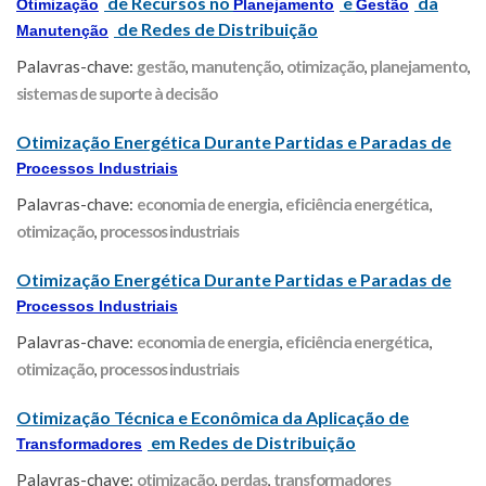
de Recursos no
e
da
Otimização
Planejamento
Gestão
de Redes de Distribuição
Manutenção
Palavras-chave:
gestão
,
manutenção
,
otimização
,
planejamento
,
sistemas de suporte à decisão
Otimização Energética Durante Partidas e Paradas de
Processos Industriais
Palavras-chave:
economia de energia
,
eficiência energética
,
otimização
,
processos industriais
Otimização Energética Durante Partidas e Paradas de
Processos Industriais
Palavras-chave:
economia de energia
,
eficiência energética
,
otimização
,
processos industriais
Otimização Técnica e Econômica da Aplicação de
em Redes de Distribuição
Transformadores
Palavras-chave:
otimização
,
perdas
,
transformadores