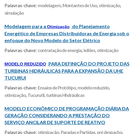
Palavras-chave:
modelagem
,
Montantes de Uso
,
otimização
,
simulação
Modelagem para a
do Planejamento
Otimização
Energético de Empresas Distribuidoras de Energia sob o
enfoque do Novo Modelo do Setor Elétrico
Palavras-chave:
contratação de energia
,
leilões
,
otimização
PARA DEFINIÇÃO DO PROJETO DAS
MODELO REDUZIDO
TURBINAS HIDRÁULICAS PARA A EXPANSÃO DA UHE
TUCURUI
Palavras-chave:
Ensaios de Protótipo
,
modelo reduzido
,
otimização
,
Tucuruí II
,
turbinas Hhdráulicas
MODELO ECONÔMICO DE PROGRAMAÇÃO DIÁRIA DA
GERAÇÃO CONSIDERANDO A PRESTAÇÃO DO
SERVIÇO ANCILAR DE SUPORTE DE REATIVO
Palavras-chave:
otimização
,
Paradas e Partidas
,
pré despacho
,