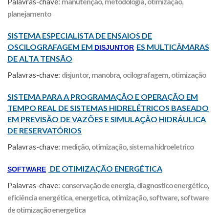
Palavras-chave:
manutenção
,
metodologia
,
otimização
,
planejamento
SISTEMA ESPECIALISTA DE ENSAIOS DE
OSCILOGRAFAGEM EM
ES MULTICÂMARAS
DISJUNTOR
DE ALTA TENSÃO
Palavras-chave:
disjuntor
,
manobra
,
ocilografagem
,
otimização
SISTEMA PARA A PROGRAMAÇÃO E OPERAÇÃO EM
TEMPO REAL DE SISTEMAS HIDRELÉTRICOS BASEADO
EM PREVISÃO DE VAZÕES E SIMULAÇÃO HIDRÁULICA
DE RESERVATÓRIOS
Palavras-chave:
medição
,
otimização
,
sistema hidroeletrico
DE OTIMIZAÇÃO ENERGÉTICA
SOFTWARE
Palavras-chave:
conservação de energia
,
diagnostico energético
,
eficiência energética
,
energetica
,
otimização
,
software
,
software
de otimização energetica