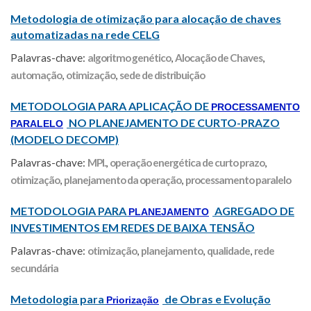
Metodologia de otimização para alocação de chaves
automatizadas na rede CELG
Palavras-chave:
algoritmo genético
,
Alocação de Chaves
,
automação
,
otimização
,
sede de distribuição
METODOLOGIA PARA APLICAÇÃO DE
PROCESSAMENTO
NO PLANEJAMENTO DE CURTO-PRAZO
PARALELO
(MODELO DECOMP)
Palavras-chave:
MPI.
,
operação energética de curto prazo
,
otimização
,
planejamento da operação
,
processamento paralelo
METODOLOGIA PARA
AGREGADO DE
PLANEJAMENTO
INVESTIMENTOS EM REDES DE BAIXA TENSÃO
Palavras-chave:
otimização
,
planejamento
,
qualidade
,
rede
secundária
Metodologia para
de Obras e Evolução
Priorização