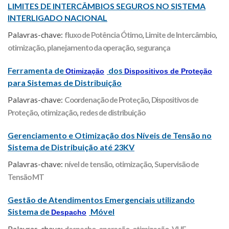
LIMITES DE INTERCÂMBIOS SEGUROS NO SISTEMA
INTERLIGADO NACIONAL
Palavras-chave:
fluxo de Potência Ótimo
,
Limite de Intercâmbio
,
otimização
,
planejamento da operação
,
segurança
Ferramenta de
dos
Otimização
Dispositivos de Proteção
para Sistemas de Distribuição
Palavras-chave:
Coordenação de Proteção
,
Dispositivos de
Proteção
,
otimização
,
redes de distribuição
Gerenciamento e Otimização dos Níveis de Tensão no
Sistema de Distribuição até 23KV
Palavras-chave:
nível de tensão
,
otimização
,
Supervisão de
Tensão MT
Gestão de Atendimentos Emergenciais utilizando
Sistema de
Móvel
Despacho