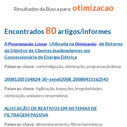
otimizacao
Resultados da Busca para:
80
Encontrados
artigos/informes
A
Utilizada na
de Retorno
Programação Linear
Otimização
de Débitos de Clientes Inadimplentes em
Concessionária de Energia Elétrica
Palavras-chave:
corte/religação
,
otimização
,
programação linear
20081205104824-30–sendi2008_20080415162543
Palavras-chave:
Agilização
,
Inspeções
,
Irregularidades
,
otimização
,
unidades consumidoras
ALOCAÇÃO DE REATIVOS EM SISTEMAS DE
FILTRAGEM PASSIVA
Palavras-chave:
dimensionamento
,
filtros harmônicos