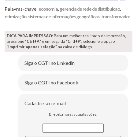
Palavras-chave:
economia
,
gerencia de rede de distribuicao
,
otimização
,
sistemas de Informações geográficas
,
transformador
DICA PARA IMPRESSÃO
: Para um melhor resultado de impressão,
pressione "
Ctrl+A
" e em seguida "
Crtl+P
", selecione a opção
"
Imprimir apenas seleção
" na caixa de diálogo.
Siga o CGTI no Linkedin
Siga o CGTI no Facebook
Cadastre seu e-mail
E receba nossas atualizações: