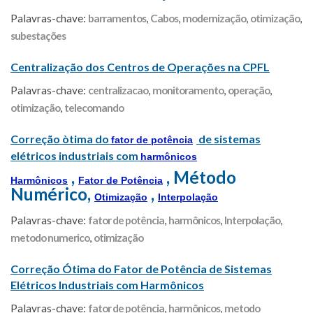
Palavras-chave:
barramentos
,
Cabos
,
modernização
,
otimização
,
subestações
Centralização dos Centros de Operações na CPFL
Palavras-chave:
centralizacao
,
monitoramento
,
operação
,
otimização
,
telecomando
Correção òtima do
de sistemas
fator de potência
elétricos industriais com
harmônicos
,
, Método
Harmônicos
Fator de Potência
Numérico,
,
Otimização
Interpolação
Palavras-chave:
fator de potência
,
harmônicos
,
Interpolação
,
metodo numerico
,
otimização
Correção Ótima do Fator de Potência de Sistemas
Elétricos Industriais com Harmônicos
Palavras-chave:
fator de potência
,
harmônicos
,
metodo