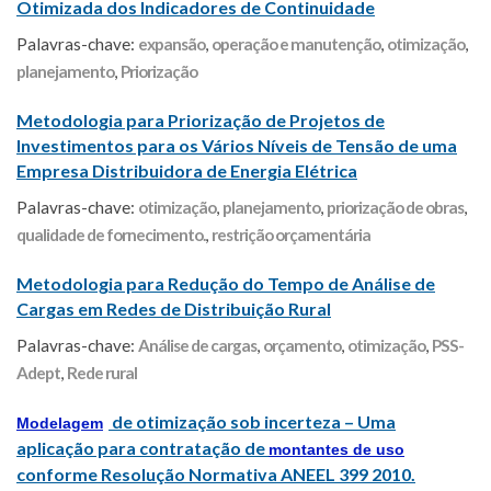
Otimizada dos Indicadores de Continuidade
Palavras-chave:
expansão
,
operação e manutenção
,
otimização
,
planejamento
,
Priorização
Metodologia para Priorização de Projetos de
Investimentos para os Vários Níveis de Tensão de uma
Empresa Distribuidora de Energia Elétrica
Palavras-chave:
otimização
,
planejamento
,
priorização de obras
,
qualidade de fornecimento.
,
restrição orçamentária
Metodologia para Redução do Tempo de Análise de
Cargas em Redes de Distribuição Rural
Palavras-chave:
Análise de cargas
,
orçamento
,
otimização
,
PSS-
Adept
,
Rede rural
de otimização sob incerteza – Uma
Modelagem
aplicação para contratação de
montantes de uso
conforme Resolução Normativa ANEEL 399 2010.