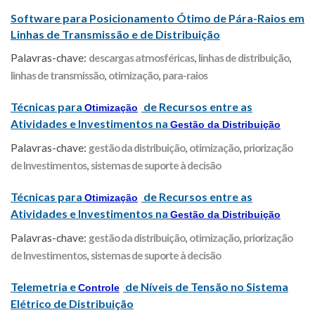
Software para Posicionamento Ótimo de Pára-Raios em
Linhas de Transmissão e de Distribuição
Palavras-chave:
descargas atmosféricas
,
linhas de distribuição
,
linhas de transmissão
,
otimização
,
para-raios
Técnicas para
de Recursos entre as
Otimização
Atividades e Investimentos na
Gestão da Distribuição
Palavras-chave:
gestão da distribuição
,
otimização
,
priorização
de Investimentos
,
sistemas de suporte à decisão
Técnicas para
de Recursos entre as
Otimização
Atividades e Investimentos na
Gestão da Distribuição
Palavras-chave:
gestão da distribuição
,
otimização
,
priorização
de Investimentos
,
sistemas de suporte à decisão
Telemetria e
de Níveis de Tensão no Sistema
Controle
Elétrico de Distribuição