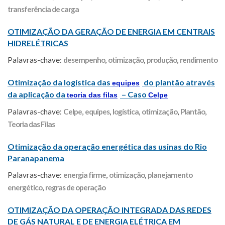
transferência de carga
OTIMIZAÇÃO DA GERAÇÃO DE ENERGIA EM CENTRAIS
HIDRELÉTRICAS
Palavras-chave:
desempenho
,
otimização
,
produção
,
rendimento
Otimização da logística das
do plantão através
equipes
da aplicação da
– Caso
teoria das filas
Celpe
Palavras-chave:
Celpe
,
equipes
,
logística
,
otimização
,
Plantão
,
Teoria das Filas
Otimização da operação energética das usinas do Rio
Paranapanema
Palavras-chave:
energia firme
,
otimização
,
planejamento
energético
,
regras de operação
OTIMIZAÇÃO DA OPERAÇÃO INTEGRADA DAS REDES
DE GÁS NATURAL E DE ENERGIA ELÉTRICA EM