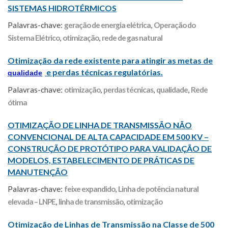
SISTEMAS HIDROTÉRMICOS
Palavras-chave:
geração de energia elétrica
,
Operação do
Sistema Elétrico
,
otimização
,
rede de gas natural
Otimização da rede existente para atingir as metas de
e perdas técnicas regulatórias.
qualidade
Palavras-chave:
otimização
,
perdas técnicas
,
qualidade
,
Rede
ótima
OTIMIZAÇÃO DE LINHA DE TRANSMISSÃO NÃO
CONVENCIONAL DE ALTA CAPACIDADE EM 500 KV –
CONSTRUÇÃO DE PROTÓTIPO PARA VALIDAÇÃO DE
MODELOS, ESTABELECIMENTO DE PRÁTICAS DE
MANUTENÇÃO
Palavras-chave:
feixe expandido
,
Linha de potência natural
elevada – LNPE
,
linha de transmissão
,
otimização
Otimização de Linhas de Transmissão na Classe de 500