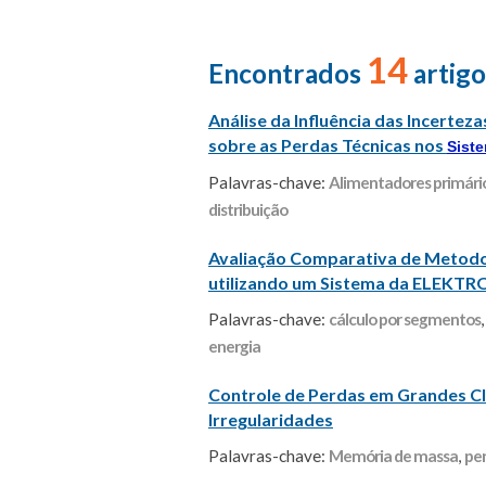
14
Encontrados
artigo
Análise da Influência das Incertez
sobre as Perdas Técnicas nos
Siste
Palavras-chave:
Alimentadores primári
distribuição
Avaliação Comparativa de Metodo
utilizando um Sistema da ELEKTR
Palavras-chave:
cálculo por segmentos
energia
Controle de Perdas em Grandes Clie
Irregularidades
Palavras-chave:
Memória de massa
,
per