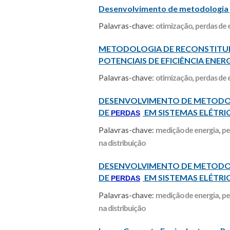
Desenvolvimento de metodologia par
Palavras-chave:
otimização
,
perdas de 
METODOLOGIA DE RECONSTITUIC
POTENCIAIS DE EFICIÊNCIA ENER
Palavras-chave:
otimização
,
perdas de 
DESENVOLVIMENTO DE METODOL
DE
EM SISTEMAS ELÉTRIC
PERDAS
Palavras-chave:
medição de energia
,
pe
na distribuição
DESENVOLVIMENTO DE METODOL
DE
EM SISTEMAS ELÉTRIC
PERDAS
Palavras-chave:
medição de energia
,
pe
na distribuição