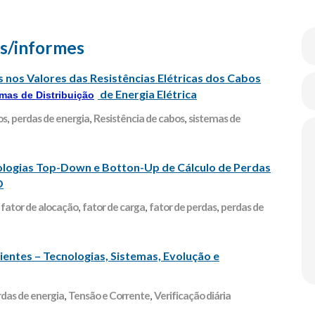
s/informes
as nos Valores das Resistências Elétricas dos Cabos
de Energia Elétrica
mas de Distribuição
os
,
perdas de energia
,
Resistência de cabos
,
sistemas de
logias Top-Down e Botton-Up de Cálculo de Perdas
O
,
fator de alocação
,
fator de carga
,
fator de perdas
,
perdas de
ntes – Tecnologias, Sistemas, Evolução e
das de energia
,
Tensão e Corrente
,
Verificação diária