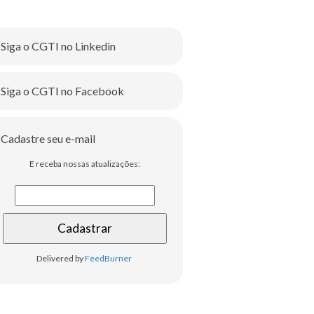
Siga o CGTI no Linkedin
Siga o CGTI no Facebook
Cadastre seu e-mail
E receba nossas atualizações:
Delivered by
FeedBurner