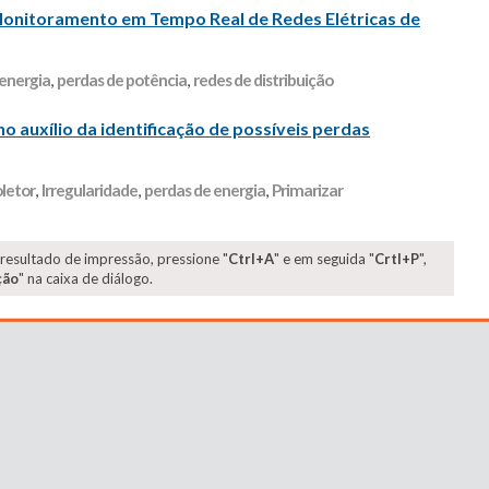
 Monitoramento em Tempo Real de Redes Elétricas de
 energia
,
perdas de potência
,
redes de distribuição
 auxílio da identificação de possíveis perdas
letor
,
Irregularidade
,
perdas de energia
,
Primarizar
 resultado de impressão, pressione "
Ctrl+A
" e em seguida "
Crtl+P
",
ção
" na caixa de diálogo.