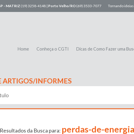
SP - MATRIZ
(19) 3258-4148 |
Porto Velho/RO
(69) 3533-7077
Tornando ideias 
Home
Conheça o CGTI
Dicas de Como Fazer uma Bus
E ARTIGOS/INFORMES
perdas-de-energi
Resultados da Busca para: