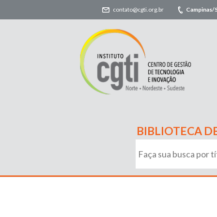
contato@cgti.org.br
Campinas/
BIBLIOTECA D