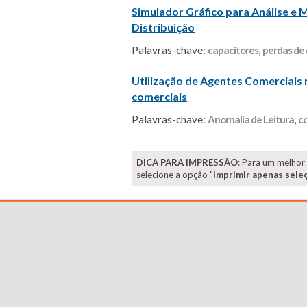
Simulador Gráfico para Análise e
Distribuição
Palavras-chave:
capacitores
,
perdas de
Utilização de Agentes Comerciais no
comerciais
Palavras-chave:
Anomalia de Leitura
,
co
DICA PARA IMPRESSÃO
: Para um melhor
selecione a opção "
Imprimir apenas sele