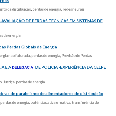
erdas
nto da distribuição
,
perdas de energia
,
redes neurais
ALIAÇÃO DE PERDAS TÉCNICAS EM SISTEMAS DE
as de energia
 das Perdas Globais de Energia
ergia nao faturada
,
perdas de energia
,
Previsão de Perdas
IA E A
DE POLICIA -EXPERIÊNCIA DA CELPE
DELEGACIA
o
,
Justiça
,
perdas de energia
bras de paralelismo de alimentadores de distribuição
,
perdas de energia
,
potências ativa e reativa
,
transferência de