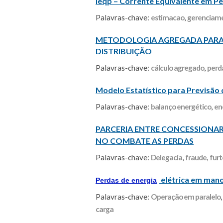
Ieqp – Corrente Equivalente em P
Palavras-chave:
estimacao
,
gerenciame
METODOLOGIA AGREGADA PARA AV
DISTRIBUIÇÃO
Palavras-chave:
cálculo agregado
,
perd
Modelo Estatístico para Previsão
Palavras-chave:
balanço energético
,
en
PARCERIA ENTRE CONCESSIONAR
NO COMBATE AS PERDAS
Palavras-chave:
Delegacia
,
fraude
,
furt
elétrica em mano
Perdas de energia
Palavras-chave:
Operação em paralelo
carga