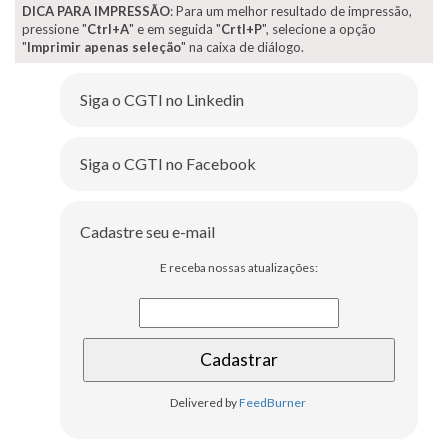
DICA PARA IMPRESSÃO
: Para um melhor resultado de impressão,
pressione "
Ctrl+A
" e em seguida "
Crtl+P
", selecione a opção
"
Imprimir apenas seleção
" na caixa de diálogo.
Siga o CGTI no Linkedin
Siga o CGTI no Facebook
Cadastre seu e-mail
E receba nossas atualizações:
Delivered by
FeedBurner