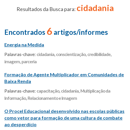
cidadania
Resultados da Busca para:
6
Encontrados
artigos/informes
Energia na Medida
Palavras-chave:
cidadania
,
conscientização
,
credibilidade
,
imagem
,
parceria
Formação de Agente Multiplicador em Comunidades de
Baixa Renda
Palavras-chave:
capacitação
,
cidadania
,
Multiplicação da
Informação
,
Relacionamento e Imagem
O Procel Educacional desenvolvido nas escolas públicas
como vetor para formação de uma cultura de combate
ao desperdício