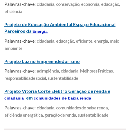
Palavras-chave:
cidadania
,
conservação
,
economia
,
educação
,
eficiência
Projeto de Educação Ambiental Espaço Educacional
Parceiros da
Energia
Palavras-chave:
cidadania
,
educação
,
eficiente
,
energia
,
meio
ambiente
Projeto Luz no Empreendedorismo
Palavras-chave:
adimplência
,
cidadania
,
Melhores Práticas
,
responsabilidade social
,
sustentabilidade
Projeto Vitória Corte Elektro Geração de renda e
em
cidadania
comunidades de baixa renda
Palavras-chave:
cidadania
,
comunidades de baixa renda
,
eficiência energética
,
geração de renda
,
sustentabilidade