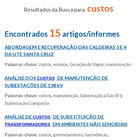
custos
Resultados da Busca para:
15
Encontrados
artigos/informes
ABORDAGEM E RECUPERAÇÃO DAS CALDEIRAS 3 E 4
DA UTE SANTA CRUZ
Palavras-chave:
custos
,
ensaios
,
Geração de Vapor
,
manutenção
ANÁLISE DOS
DE MANUTENÇÃO DE
CUSTOS
SUBESTAÇÕES DE 138 kV
Palavras-chave:
custos
,
manutenção
,
Subestação a Gás SF6
,
Subestação Compacta
ANÁLISE DE
DE SUBSTITUIÇÃO DE
CUSTOS
EM AMBIENTES NÃO SENOIDAIS
TRANSFORMADORES
Palavras-chave:
custos
,
gerenciamento
,
harmônicas
,