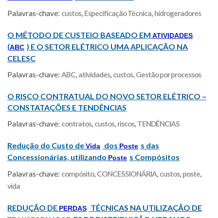
Palavras-chave:
custos
,
Especificação Técnica
,
hidrogeradores
O MÉTODO DE CUSTEIO BASEADO EM
ATIVIDADES
(
) E O SETOR ELÉTRICO UMA APLICAÇÃO NA
ABC
CELESC
Palavras-chave:
ABC
,
atividades
,
custos
,
Gestão por processos
O RISCO CONTRATUAL DO NOVO SETOR ELÉTRICO –
CONSTATAÇÕES E TENDÊNCIAS
Palavras-chave:
contratos
,
custos
,
riscos
,
TENDÊNCIAS
Redução do Custo de
dos
s das
Vida
Poste
Concessionárias, utilizando
s Compósitos
Poste
Palavras-chave:
compósito
,
CONCESSIONÁRIA
,
custos
,
poste
,
vida
REDUÇÃO DE
TÉCNICAS NA UTILIZAÇÃO DE
PERDAS