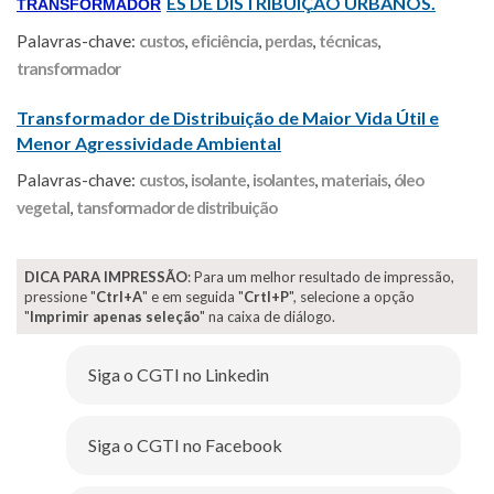
ES DE DISTRIBUIÇÃO URBANOS.
TRANSFORMADOR
Palavras-chave:
custos
,
eficiência
,
perdas
,
técnicas
,
transformador
Transformador de Distribuição de Maior Vida Útil e
Menor Agressividade Ambiental
Palavras-chave:
custos
,
isolante
,
isolantes
,
materiais
,
óleo
vegetal
,
tansformador de distribuição
DICA PARA IMPRESSÃO
: Para um melhor resultado de impressão,
pressione "
Ctrl+A
" e em seguida "
Crtl+P
", selecione a opção
"
Imprimir apenas seleção
" na caixa de diálogo.
Siga o CGTI no Linkedin
Siga o CGTI no Facebook