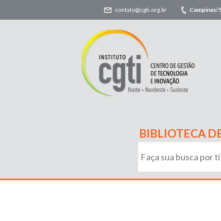
contato@cgti.org.br
Campinas/
BIBLIOTECA D