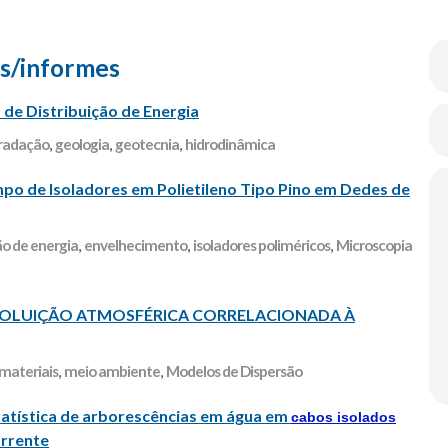
s/informes
de Distribuição de Energia
radação
,
geologia
,
geotecnia
,
hidrodinâmica
po de Isoladores em Polietileno Tipo Pino em Dedes de
ão de energia
,
envelhecimento
,
isoladores poliméricos
,
Microscopia
POLUIÇÃO ATMOSFÉRICA CORRELACIONADA À
materiais
,
meio ambiente
,
Modelos de Dispersão
statística de arborescências em água em
cabos isolados
orrente