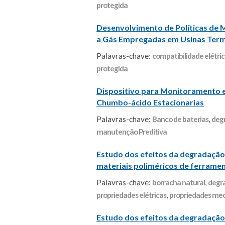
protegida
Desenvolvimento de Políticas de 
a Gás Empregadas em Usinas Term
Palavras-chave:
compatibilidade elétri
protegida
Dispositivo para Monitoramento e 
Chumbo-ácido Estacionarias
Palavras-chave:
Banco de baterias
,
deg
manutenção Preditiva
Estudo dos efeitos da degradação
materiais poliméricos de ferrame
Palavras-chave:
borracha natural
,
degr
propriedades elétricas
,
propriedades me
Estudo dos efeitos da degradação