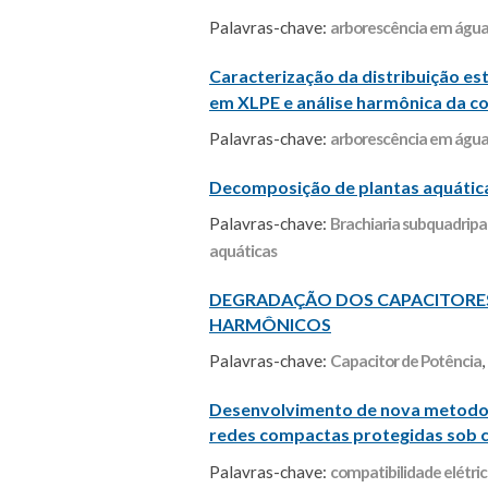
Palavras-chave:
arborescência em águ
Caracterização da distribuição e
em XLPE e análise harmônica da c
Palavras-chave:
arborescência em águ
Decomposição de plantas aquátic
Palavras-chave:
Brachiaria subquadripa
aquáticas
DEGRADAÇÃO DOS CAPACITORE
HARMÔNICOS
Palavras-chave:
Capacitor de Potência
,
Desenvolvimento de nova metodolo
redes compactas protegidas sob 
Palavras-chave:
compatibilidade elétri