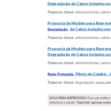
Degradação de Cabos Isolados por
Palavras-chave:
arborescências
,
cabos e
Proposta de Modelo para Repres
de Cabos Isolados por
Degradação
Palavras-chave:
arborescências
,
cabos e
Proposta de Modelo para Representa
Degradação de Cabos Isolados por
Palavras-chave:
arborescências
,
cabos e
Piloto de Cuiabá –
Rede Protegida
Palavras-chave:
degradação
,
espaçado
DICA PARA IMPRESSÃO
: Para um melhor
selecione a opção "
Imprimir apenas sele