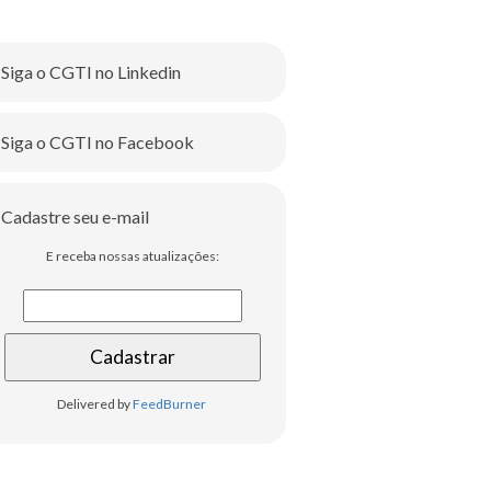
Siga o CGTI no Linkedin
Siga o CGTI no Facebook
Cadastre seu e-mail
E receba nossas atualizações:
Delivered by
FeedBurner