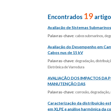
19
Encontrados
artigo
Avaliação de Sistemas Submarinos 
Palavras-chave:
cabos submarinos
,
deg
Avaliação do Desempenho em Cam
Cabos nus de 15 kV
Palavras-chave:
degradação
,
distribuiç
Eletrônica de Varredura
AVALIAÇÃO DOS IMPACTOS DA 
MANUTENÇÃO DAS
Palavras-chave:
corrosão
,
degradação
,
Caracterização da distribuição e
em XLPE e análise harmônica da c