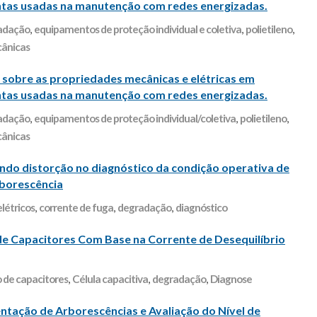
ntas usadas na manutenção com redes energizadas.
adação
,
equipamentos de proteção individual e coletiva
,
polietileno
,
cânicas
 sobre as propriedades mecânicas e elétricas em
ntas usadas na manutenção com redes energizadas.
adação
,
equipamentos de proteção individual/coletiva
,
polietileno
,
cânicas
 distorção no diagnóstico da condição operativa de
borescência
létricos
,
corrente de fuga
,
degradação
,
diagnóstico
e Capacitores Com Base na Corrente de Desequilíbrio
 de capacitores
,
Célula capacitiva
,
degradação
,
Diagnose
ção de Arborescências e Avaliação do Nível de