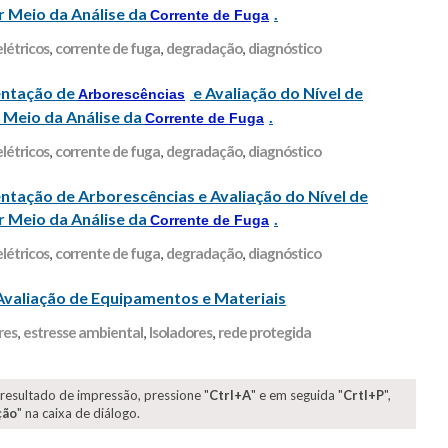
 Meio da Análise da
.
Corrente de Fuga
létricos
,
corrente de fuga
,
degradação
,
diagnóstico
entação de
e Avaliação do Nível de
Arborescências
 Meio da Análise da
.
Corrente de Fuga
létricos
,
corrente de fuga
,
degradação
,
diagnóstico
ção de Arborescências e Avaliação do Nível de
 Meio da Análise da
.
Corrente de Fuga
létricos
,
corrente de fuga
,
degradação
,
diagnóstico
 Avaliação de Equipamentos e Materiais
res
,
estresse ambiental
,
Isoladores
,
rede protegida
 resultado de impressão, pressione "
Ctrl+A
" e em seguida "
Crtl+P
",
ção
" na caixa de diálogo.