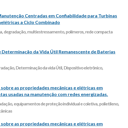
Manutenção Centradas em Confiabilidade para Turbinas
elétricas a Ciclo Combinado
ca
,
degradação
,
multiestressamento
,
polímeros
,
rede compacta
Determinação da Vida Útil Remanescente de Baterias
radação
,
Determinação da vida Útil
,
Dispositivo eletrônico
,
 sobre as propriedades mecânicas e elétricas em
ntas usadas na manutenção com redes energizadas.
adação
,
equipamentos de proteção individual e coletiva
,
polietileno
,
cânicas
 sobre as propriedades mecânicas e elétricas em