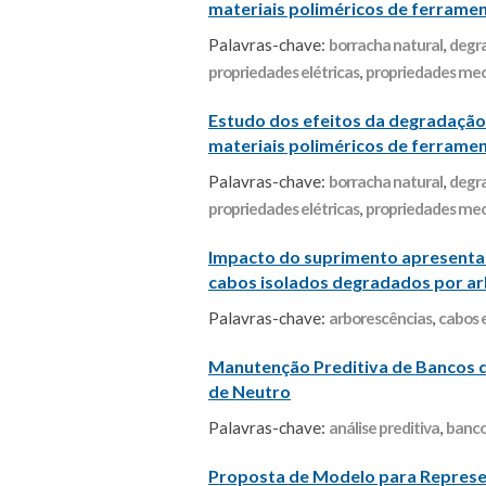
materiais poliméricos de ferrame
Palavras-chave:
borracha natural
,
degr
propriedades elétricas
,
propriedades me
Estudo dos efeitos da degradação
materiais poliméricos de ferrame
Palavras-chave:
borracha natural
,
degr
propriedades elétricas
,
propriedades me
Impacto do suprimento apresentando
cabos isolados degradados por ar
Palavras-chave:
arborescências
,
cabos e
Manutenção Preditiva de Bancos d
de Neutro
Palavras-chave:
análise preditiva
,
banco
Proposta de Modelo para Representa