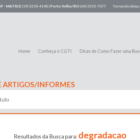
SP - MATRIZ
(19) 3258-4148 |
Porto Velho/RO
(69) 3533-7077
Tornando ideias 
Home
Conheça o CGTI
Dicas de Como Fazer uma Bus
E ARTIGOS/INFORMES
degradacao
Resultados da Busca para: