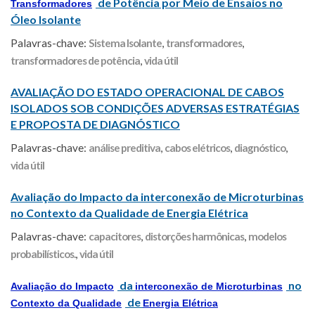
de Potência por Meio de Ensaios no
Transformadores
Óleo Isolante
Palavras-chave:
Sistema Isolante
,
transformadores
,
transformadores de potência
,
vida útil
AVALIAÇÃO DO ESTADO OPERACIONAL DE CABOS
ISOLADOS SOB CONDIÇÕES ADVERSAS ESTRATÉGIAS
E PROPOSTA DE DIAGNÓSTICO
Palavras-chave:
análise preditiva
,
cabos elétricos
,
diagnóstico
,
vida útil
Avaliação do Impacto da interconexão de Microturbinas
no Contexto da Qualidade de Energia Elétrica
Palavras-chave:
capacitores
,
distorções harmônicas
,
modelos
probabilísticos.
,
vida útil
da
no
Avaliação do Impacto
interconexão de Microturbinas
de
Contexto da Qualidade
Energia Elétrica