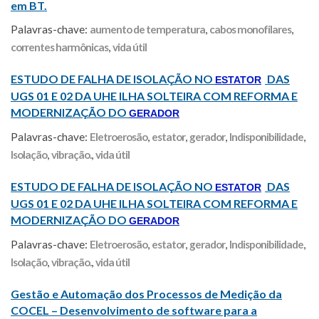
em BT.
Palavras-chave:
aumento de temperatura
,
cabos monofilares
,
correntes harmônicas
,
vida útil
ESTUDO DE FALHA DE ISOLAÇÃO NO
DAS
ESTATOR
UGS 01 E 02 DA UHE ILHA SOLTEIRA COM REFORMA E
MODERNIZAÇÃO DO
GERADOR
Palavras-chave:
Eletroerosão
,
estator
,
gerador
,
Indisponibilidade
,
Isolação
,
vibração.
,
vida útil
ESTUDO DE FALHA DE ISOLAÇÃO NO
DAS
ESTATOR
UGS 01 E 02 DA UHE ILHA SOLTEIRA COM REFORMA E
MODERNIZAÇÃO DO
GERADOR
Palavras-chave:
Eletroerosão
,
estator
,
gerador
,
Indisponibilidade
,
Isolação
,
vibração.
,
vida útil
Gestão e Automação dos Processos de Medição da
COCEL – Desenvolvimento de software para a