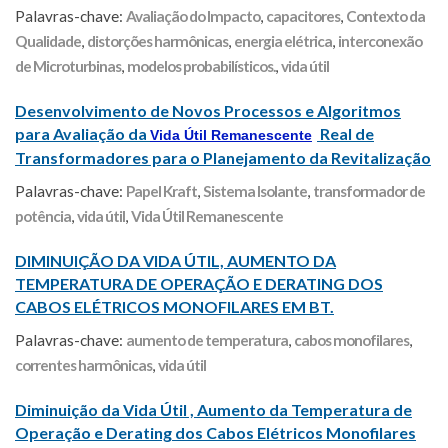
Palavras-chave:
Avaliação do Impacto
,
capacitores
,
Contexto da
Qualidade
,
distorções harmônicas
,
energia elétrica
,
interconexão
de Microturbinas
,
modelos probabilísticos.
,
vida útil
Desenvolvimento de Novos Processos e Algoritmos
para Avaliação da
Real de
Vida Útil Remanescente
Transformadores para o Planejamento da Revitalização
Palavras-chave:
Papel Kraft
,
Sistema Isolante
,
transformador de
potência
,
vida útil
,
Vida Útil Remanescente
DIMINUIÇÃO DA VIDA ÚTIL, AUMENTO DA
TEMPERATURA DE OPERAÇÃO E DERATING DOS
CABOS ELÉTRICOS MONOFILARES EM BT.
Palavras-chave:
aumento de temperatura
,
cabos monofilares
,
correntes harmônicas
,
vida útil
Diminuição da Vida Útil , Aumento da Temperatura de
Operação e Derating dos Cabos Elétricos Monofilares