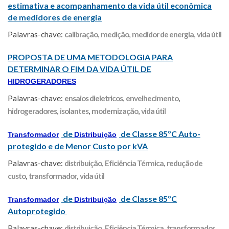
estimativa e acompanhamento da vida útil econômica
de medidores de energia
Palavras-chave:
calibração
,
medição
,
medidor de energia
,
vida útil
PROPOSTA DE UMA METODOLOGIA PARA
DETERMINAR O FIM DA VIDA ÚTIL DE
HIDROGERADORES
Palavras-chave:
ensaios dieletricos
,
envelhecimento
,
hidrogeradores
,
isolantes
,
modernização
,
vida útil
de
de Classe 85ºC Auto-
Transformador
Distribuição
protegido e de Menor Custo por kVA
Palavras-chave:
distribuição
,
Eficiência Térmica
,
redução de
custo
,
transformador
,
vida útil
de
de Classe 85ºC
Transformador
Distribuição
Autoprotegido
Palavras-chave:
distribuição
,
Eficiência Térmica
,
transformador
,