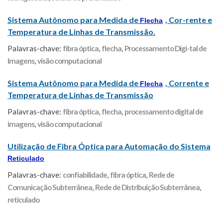
Sistema Autônomo para Medida de
, Cor-rente e
Flecha
Temperatura de Linhas de Transmissão.
Palavras-chave:
fibra óptica
,
flecha
,
Processamento Digi-tal de
Imagens
,
visão computacional
Sistema Autônomo para Medida de
, Corrente e
Flecha
Temperatura de Linhas de Transmissão
Palavras-chave:
fibra óptica
,
flecha
,
processamento digital de
imagens
,
visão computacional
Utilização de Fibra Óptica para Automação do Sistema
Reticulado
Palavras-chave:
confiabilidade
,
fibra óptica
,
Rede de
Comunicação Subterrânea
,
Rede de Distribuição Subterrânea
,
reticulado