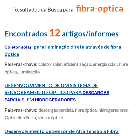
fibra-optica
Resultados da Busca para:
12
Encontrados
artigos/informes
para iluminação direta através de fibra
Coletor solar
óptica
Palavras-chave:
coletor solar
,
eficientização
,
energia solar
,
fibra
óptica
,
Iluminação
DESENVOLVIMENTO DE UM SISTEMA DE
SENSOREAMENTO ÓPTICO PARA
DESCARGAS
EM
PARCIAIS
HIDROGERADORES
Palavras-chave:
descargas parciais
,
fibra óptica
,
hidrogeradores
,
Opto-eletrônica
,
sensor óptico
Desenvolvimento de Sensor de Alta Tensão à Fibra