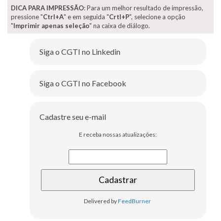
DICA PARA IMPRESSÃO
: Para um melhor resultado de impressão,
pressione "
Ctrl+A
" e em seguida "
Crtl+P
", selecione a opção
"
Imprimir apenas seleção
" na caixa de diálogo.
Siga o CGTI no Linkedin
Siga o CGTI no Facebook
Cadastre seu e-mail
E receba nossas atualizações:
Delivered by
FeedBurner