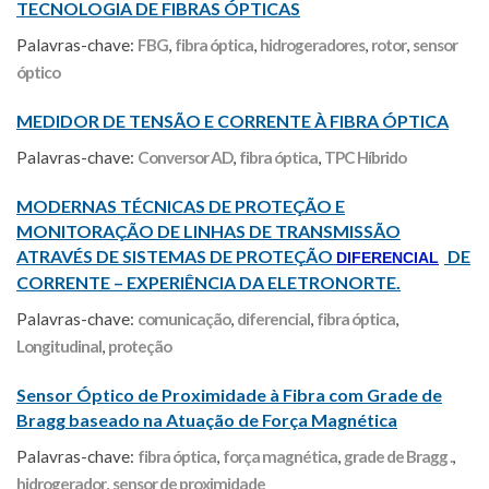
TECNOLOGIA DE FIBRAS ÓPTICAS
Palavras-chave:
FBG
,
fibra óptica
,
hidrogeradores
,
rotor
,
sensor
óptico
MEDIDOR DE TENSÃO E CORRENTE À FIBRA ÓPTICA
Palavras-chave:
Conversor AD
,
fibra óptica
,
TPC Híbrido
MODERNAS TÉCNICAS DE PROTEÇÃO E
MONITORAÇÃO DE LINHAS DE TRANSMISSÃO
ATRAVÉS DE SISTEMAS DE PROTEÇÃO
DE
DIFERENCIAL
CORRENTE – EXPERIÊNCIA DA ELETRONORTE.
Palavras-chave:
comunicação
,
diferencial
,
fibra óptica
,
Longitudinal
,
proteção
Sensor Óptico de Proximidade à Fibra com Grade de
Bragg baseado na Atuação de Força Magnética
Palavras-chave:
fibra óptica
,
força magnética
,
grade de Bragg .
,
hidrogerador
,
sensor de proximidade